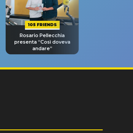
105 FRIENDS
Rosario Pellecchia
presenta “Così doveva
andare”