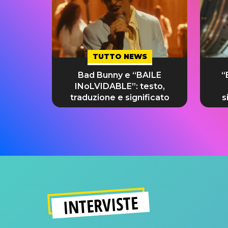
TUTTO NEWS
Bad Bunny e “BAILE
“
INoLVIDABLE”: testo,
traduzione e significato
s
INTERVISTE