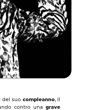
o del suo
compleanno
, il
ttando contro una
grave