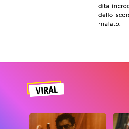
dita incro
dello sco
malato.
VIRAL