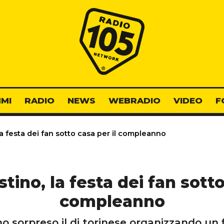
Radio 105
MI
RADIO
NEWS
WEBRADIO
VIDEO
F
la festa dei fan sotto casa per il compleanno
tino, la festa dei fan sotto
compleanno
no sorpreso il dj torinese organizzando un 