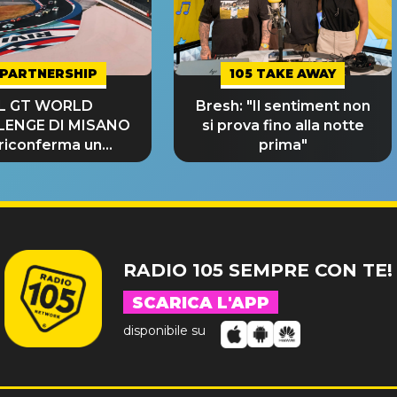
PARTNERSHIP
105 TAKE AWAY
IL GT WORLD
Bresh: "Il sentiment non
LENGE DI MISANO
si prova fino alla notte
 riconferma un
prima"
NDE SUCCESSO!
RADIO 105 SEMPRE CON TE!
SCARICA L'APP
disponibile su