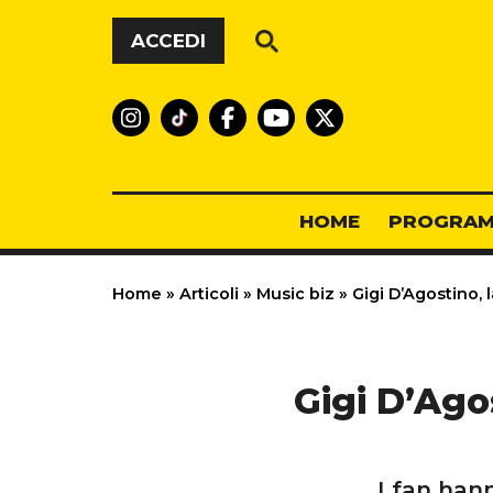
Vai al contenuto
ACCEDI
HOME
PROGRAM
Home
»
Articoli
»
Music biz
»
Gigi D’Agostino, 
Gigi D’Agos
I fan han