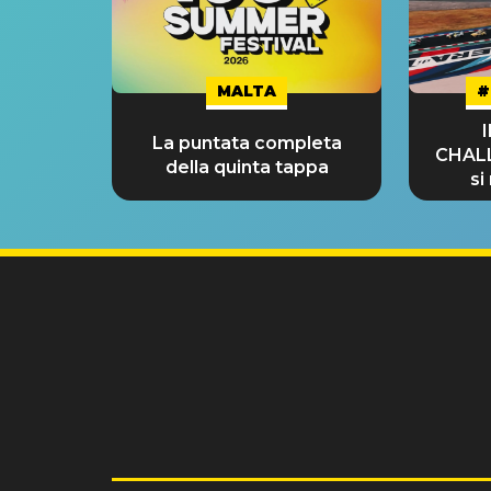
MALTA
#
La puntata completa
CHAL
della quinta tappa
si
GRA