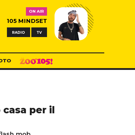
ON AIR
105 MINDSET
RADIO
TV
OTO
 casa per il
flash mob.