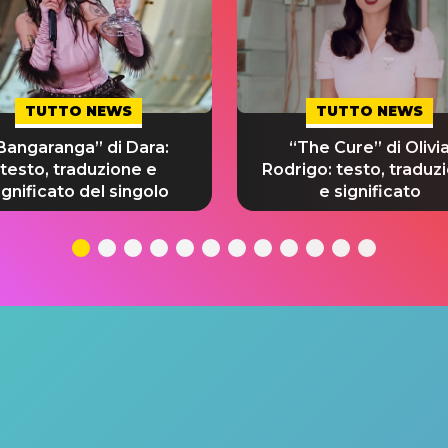
TUTTO NEWS
TUTTO NEWS
Bangaranga” di Dara:
“The Cure” di Olivi
testo, traduzione e
Rodrigo: testo, traduz
ignificato del singolo
e significato