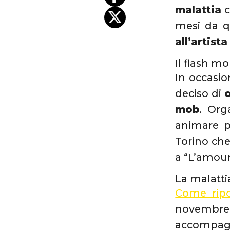
malattia
c
mesi da qu
all’artista
Il flash m
In occasi
deciso di
mob
. Org
animare pe
Torino che
a “L’amour
La malatti
Come ripo
novembre
accompagn