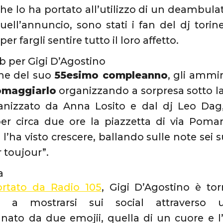
he lo ha portato all’utilizzo di un deambulat
ell’annuncio, sono stati i fan del dj torin
per fargli sentire tutto il loro affetto.
ob per Gigi D’Agostino
one del suo
55esimo compleanno
, gli ammi
omaggiarlo
organizzando a sorpresa sotto l
anizzato da Anna Losito e dal dj Leo Dag, 
r circa due ore la piazzetta di via Pomare
 l’ha visto crescere, ballando sulle note sei 
 toujour”.
a
rtato da Radio 105
, Gigi D’Agostino è to
 a mostrarsi sui social attraverso u
ato da due emojii, quella di un cuore e l’