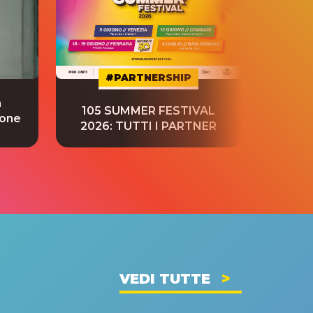
#PARTNERSHIP
a
“S
105 SUMMER FESTIVAL
ione
tradu
2026: TUTTI I PARTNER
VEDI TUTTE