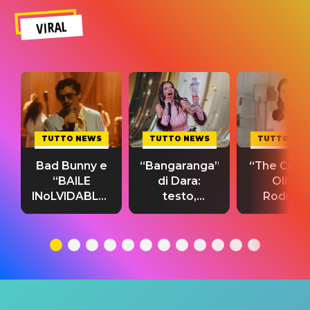
VIRAL
TUTTO NEWS
TUTTO NEWS
TUTTO NE
Bad Bunny e
“Bangaranga”
“The Cure”
“BAILE
di Dara:
Olivia
INoLVIDABLE”:
testo,
Rodrigo
testo,
traduzione e
testo,
traduzione e
significato
traduzion
significato
del singolo
significa