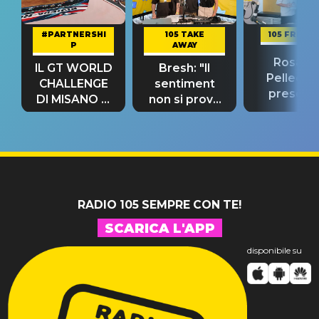
#PARTNERSHI
105 TAKE
105 FRIEND
P
AWAY
Rosario
IL GT WORLD
Bresh: "Il
Pellecch
CHALLENGE
sentiment
present
DI MISANO si
non si prova
“Così dov
riconferma
fino alla notte
andare
un GRANDE
prima"
SUCCESSO!
RADIO 105 SEMPRE CON TE!
SCARICA L'APP
disponibile su