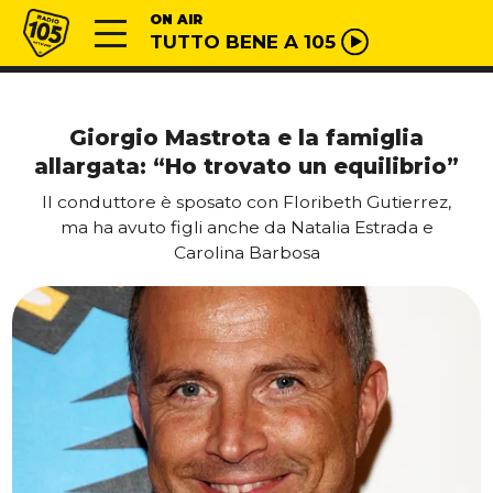
Vai al contenuto
Radio 105
ON AIR
TUTTO BENE A 105
Giorgio Mastrota e la famiglia
allargata: “Ho trovato un equilibrio”
Il conduttore è sposato con Floribeth Gutierrez,
ma ha avuto figli anche da Natalia Estrada e
Carolina Barbosa