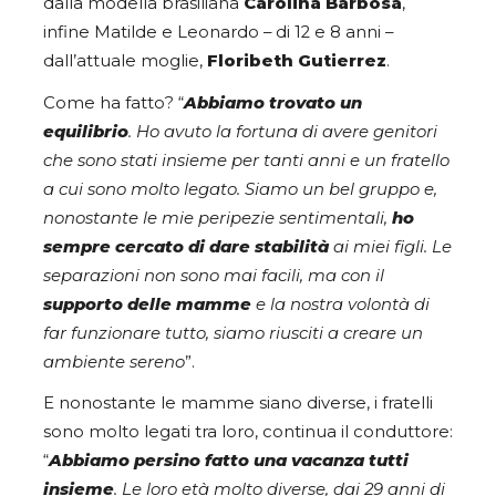
dalla modella brasiliana
Carolina Barbosa
,
infine Matilde e Leonardo – di 12 e 8 anni –
dall’attuale moglie,
Floribeth Gutierrez
.
Come ha fatto? “
Abbiamo trovato un
equilibrio
. Ho avuto la fortuna di avere genitori
che sono stati insieme per tanti anni e un fratello
a cui sono molto legato. Siamo un bel gruppo e,
nonostante le mie peripezie sentimentali,
ho
sempre cercato di dare stabilità
ai miei figli. Le
separazioni non sono mai facili, ma con il
supporto delle mamme
e la nostra volontà di
far funzionare tutto, siamo riusciti a creare un
ambiente sereno
”.
E nonostante le mamme siano diverse, i fratelli
sono molto legati tra loro, continua il conduttore:
“
Abbiamo persino fatto una vacanza tutti
insieme
. Le loro età molto diverse, dai 29 anni di