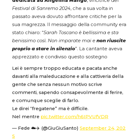
dedicata ad Angelina Mango
, vincitrice del
Festival di Sanremo 2024
, che a sua volta in
passato aveva dovuto affrontare critiche per la
sua magrezza. Il messaggio della community era
stato chiaro: “
Sarah Toscano è bellissima e sta
benissimo così. Non imparate mai e
non riuscite
proprio a stare in silenzio
”. La cantante aveva
apprezzato e condiviso questo sostegno
Lei è sempre troppo educata e pacata anche
davanti alla maleducazione e alla cattiveria della
gente che senza nessun motivo scrive
commenti, sapendo consapevolmente di ferire,
e comunque sceglie di farlo.
Le direi “fregatene” ma è difficile.
Nel mentre
pic.twitter.com/h6IPVUfVDR
— Fede ☁️✈️ (@GiuGiuSanto)
September 24, 202
5