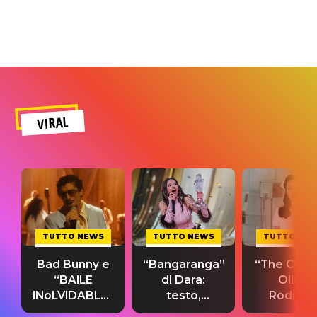
VIRAL
TUTTO NEWS
TUTTO NEWS
TUTTO NE
Bad Bunny e
“Bangaranga”
“The Cure”
“BAILE
di Dara:
Olivia
INoLVIDABLE”:
testo,
Rodrigo
testo,
traduzione e
testo,