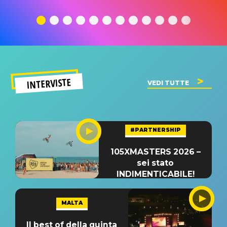
traduzione e
significato
traduzion
significato
del singolo
significa
INTERVISTE
VEDI TUTTE
#PARTNERSHIP
105XMASTERS 2026 –
sei stato
INDIMENTICABILE!
MALTA
Il best of della quinta