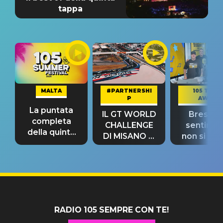
tappa
MALTA
#PARTNERSHI
105 TAKE
P
AWAY
La puntata
IL GT WORLD
Bresh: "I
completa
CHALLENGE
sentime
della quinta
DI MISANO si
non si pr
tappa
riconferma
fino alla n
un GRANDE
prima"
SUCCESSO!
RADIO 105 SEMPRE CON TE!