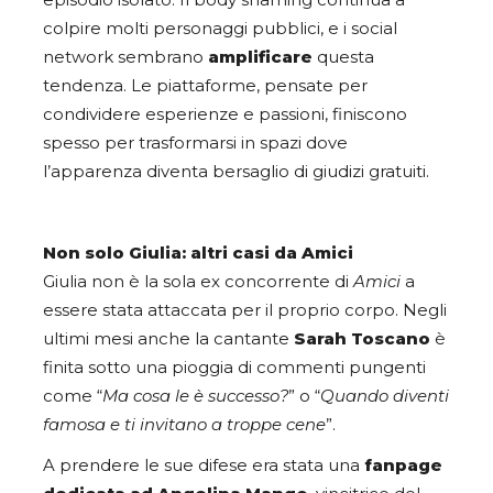
episodio isolato. Il body shaming continua a
colpire molti personaggi pubblici, e i social
network sembrano
amplificare
questa
tendenza. Le piattaforme, pensate per
condividere esperienze e passioni, finiscono
spesso per trasformarsi in spazi dove
l’apparenza diventa bersaglio di giudizi gratuiti.
Non solo Giulia: altri casi da Amici
Giulia non è la sola ex concorrente di
Amici
a
essere stata attaccata per il proprio corpo. Negli
ultimi mesi anche la cantante
Sarah Toscano
è
finita sotto una pioggia di commenti pungenti
come “
Ma cosa le è successo?
” o “
Quando diventi
famosa e ti invitano a troppe cene
”.
A prendere le sue difese era stata una
fanpage