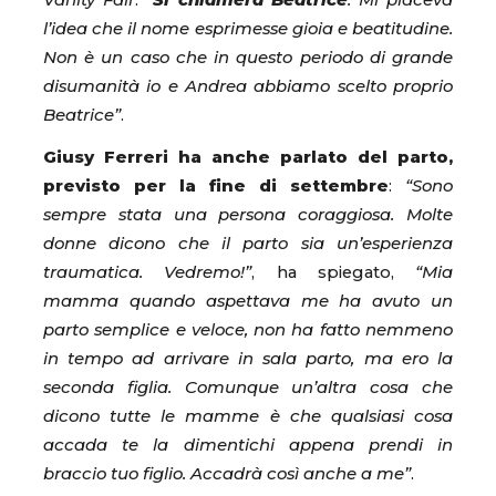
Vanity Fair
.
“
Si chiamerà Beatrice
. Mi piaceva
l’idea che il nome esprimesse gioia e beatitudine.
Non è un caso che in questo periodo di grande
disumanità io e Andrea abbiamo scelto proprio
Beatrice”
.
Giusy Ferreri ha anche parlato del parto,
previsto per la fine di settembre
:
“Sono
sempre stata una persona coraggiosa. Molte
donne dicono che il parto sia un’esperienza
traumatica. Vedremo!”
, ha spiegato,
“Mia
mamma quando aspettava me ha avuto un
parto semplice e veloce, non ha fatto nemmeno
in tempo ad arrivare in sala parto, ma ero la
seconda figlia. Comunque un’altra cosa che
dicono tutte le mamme è che qualsiasi cosa
accada te la dimentichi appena prendi in
braccio tuo figlio. Accadrà così anche a me”
.