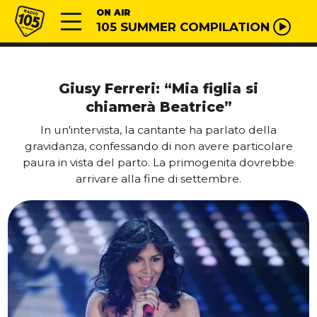
Vai al contenuto
Radio 105
ON AIR
105 SUMMER COMPILATION
Giusy Ferreri: “Mia figlia si
chiamerà Beatrice”
In un'intervista, la cantante ha parlato della
gravidanza, confessando di non avere particolare
paura in vista del parto. La primogenita dovrebbe
arrivare alla fine di settembre.