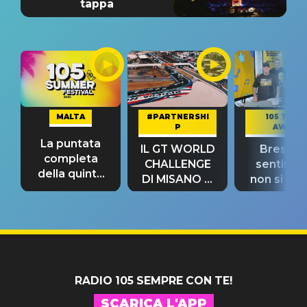
tappa
MALTA
#PARTNERSHI
105 TAKE
P
AWAY
La puntata
IL GT WORLD
Bresh: "I
completa
CHALLENGE
sentime
della quinta
DI MISANO si
non si pr
tappa
riconferma
fino alla n
un GRANDE
prima"
SUCCESSO!
RADIO 105 SEMPRE CON TE!
SCARICA L'APP