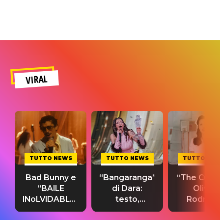
VIRAL
TUTTO NEWS
TUTTO NEWS
TUTTO NE
Bad Bunny e
“Bangaranga”
“The Cure”
“BAILE
di Dara:
Olivia
INoLVIDABLE”:
testo,
Rodrigo
testo,
traduzione e
testo,