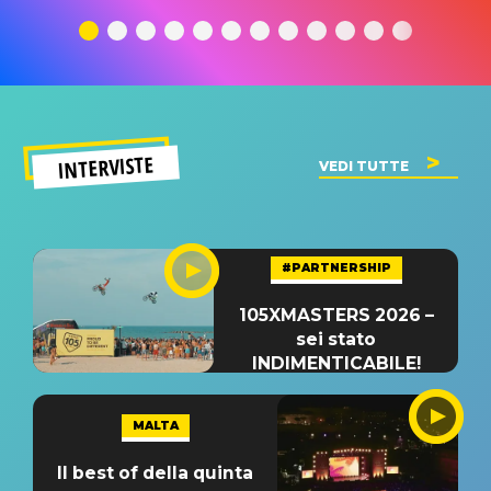
traduzione e
significato
traduzion
significato
del singolo
significa
INTERVISTE
VEDI TUTTE
#PARTNERSHIP
105XMASTERS 2026 –
sei stato
INDIMENTICABILE!
MALTA
Il best of della quinta