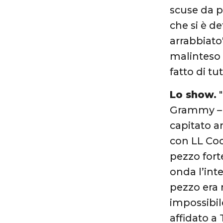
scuse da p
che si è de
arrabbiato
malinteso 
fatto di t
Lo show.
"
Grammy – c
capitato a
con LL Coo
pezzo fort
onda l’int
pezzo era m
impossibil
affidato 