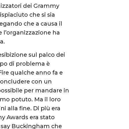
anizzatori dei Grammy
spiaciuto che si sia
iegando che a causa il
he l’organizzazione ha
a.
sibizione sul palco dei
ipo di problema è
Fire qualche anno fa e
 concludere con un
possibile per mandare in
amo potuto. Ma il loro
i alla fine. Di più era
mmy Awards era stato
ndsay Buckingham che