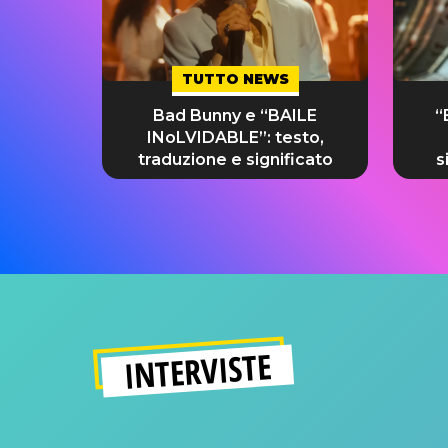
TUTTO NEWS
Bad Bunny e “BAILE
“
INoLVIDABLE”: testo,
traduzione e significato
s
INTERVISTE