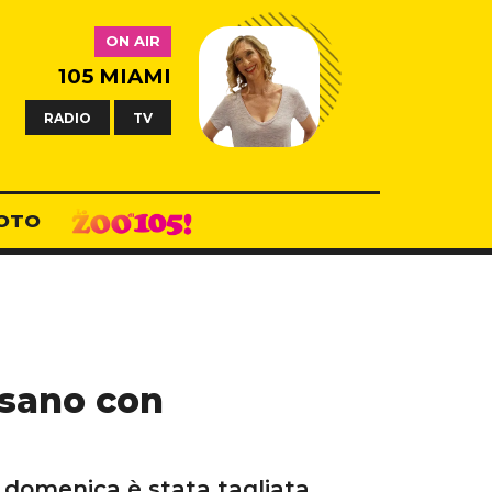
ON AIR
105 MIAMI
RADIO
TV
OTO
usano con
di domenica è stata tagliata