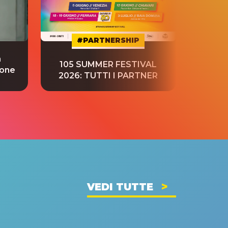
#PARTNERSHIP
a
“S
105 SUMMER FESTIVAL
ione
tradu
2026: TUTTI I PARTNER
VEDI TUTTE