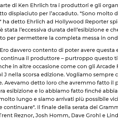
arte di Ken Ehrlich tra i produttori e gli org
tto dispiaciuto per l’accaduto. "Sono molto di
" ha detto Ehrlich ad Hollywood Reporter sp
è stata l’eccessiva durata dell’esibizione e c
utto per permettere la completa messa in ond
Ero davvero contento di poter avere questa e
ontinua il produttore – purtroppo questo t
nche in altre occasione come con gli Arcade 
l J nella scorsa edizione. Vogliamo sempre
e. Avevamo detto loro che avremmo fatto il 
era esibizione e lo abbiamo fatto finché abbi
olto lungo e siamo arrivati più possibile vicin
e continuare". Il finale della serata dei Gra
a Trent Reznor, Josh Homm, Dave Grohl e Li