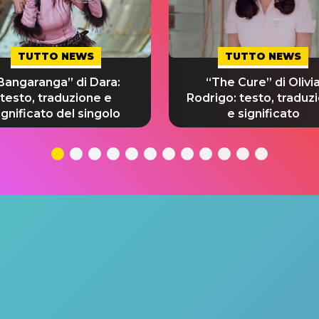
TUTTO NEWS
TUTTO NEWS
Bangaranga” di Dara:
“The Cure” di Olivi
testo, traduzione e
Rodrigo: testo, traduz
ignificato del singolo
e significato