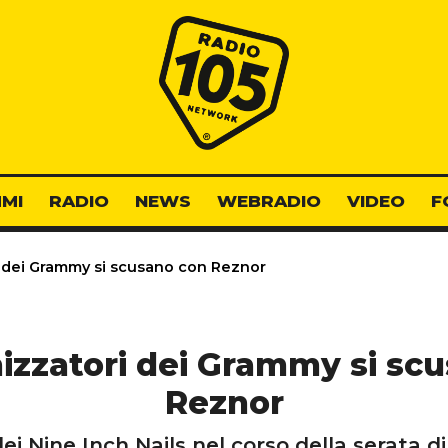
Radio 105
MI
RADIO
NEWS
WEBRADIO
VIDEO
F
i dei Grammy si scusano con Reznor
nizzatori dei Grammy si sc
Reznor
ei Nine Inch Nails nel corso della serata 