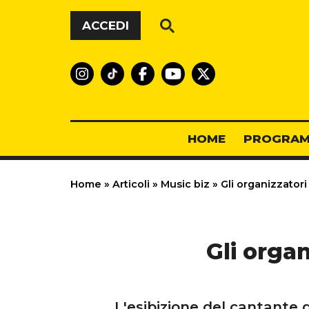
Vai al contenuto
ACCEDI
HOME
PROGRAM
Home
»
Articoli
»
Music biz
»
Gli organizzator
Gli orga
L'esibizione del cantante d