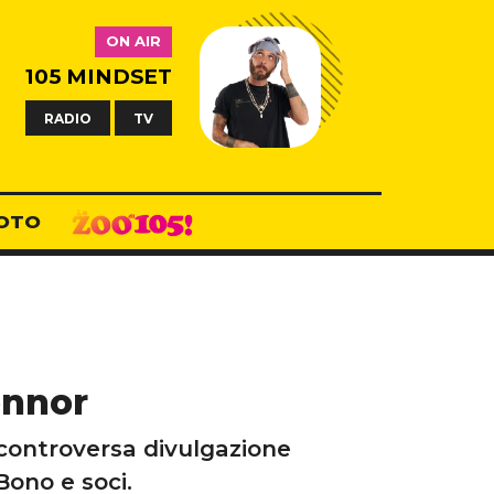
ON AIR
105 MINDSET
RADIO
TV
OTO
onnor
à controversa divulgazione
Bono e soci.