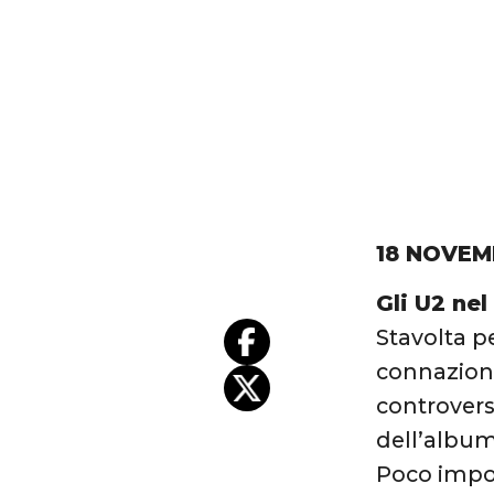
18 NOVEM
Gli U2
nel
Stavolta p
connaziona
controvers
dell’album 
Poco impor