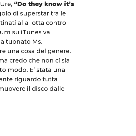
 Ure,
“Do they know it’s
olo di superstar tra le
inati alla lotta contro
album su iTunes va
 ha tuonato Ms.
fare una cosa del genere.
ma credo che non ci sia
esto modo. E’ stata una
ente riguardo tutta
muovere il disco dalle