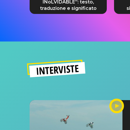
INoLVIDABLE”: testo,
traduzione e significato
s
INTERVISTE