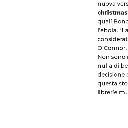
nuova vers
christmas
quali Bono 
l’ebola. “L
considerat
O’Connor, 
Non sono m
nulla di b
decisione 
questa sto
librerie mu