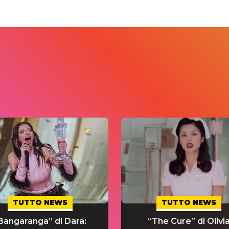
TUTTO NEWS
TUTTO NEWS
Bangaranga” di Dara:
“The Cure” di Olivi