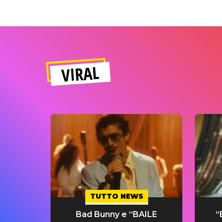
VIRAL
TUTTO NEWS
Bad Bunny e “BAILE
“