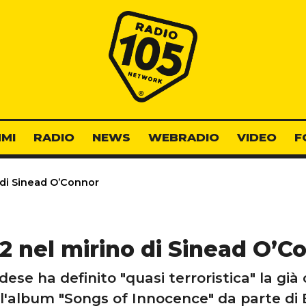
Radio 105
MI
RADIO
NEWS
WEBRADIO
VIDEO
F
 di Sinead O’Connor
U2 nel mirino di Sinead O’C
ndese ha definito "quasi terroristica" la gi
ll'album "Songs of Innocence" da parte di 