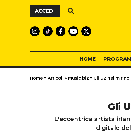
Vai al contenuto
ACCEDI
HOME
PROGRAM
Home
»
Articoli
»
Music biz
»
Gli U2 nel mirino
Gli 
L'eccentrica artista irla
digitale de