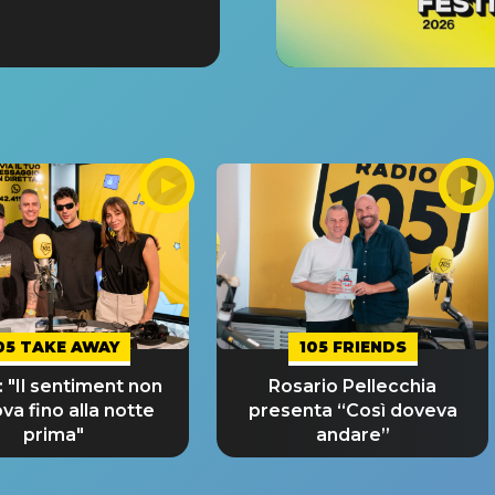
05 TAKE AWAY
105 FRIENDS
 "Il sentiment non
Rosario Pellecchia
ova fino alla notte
presenta “Così doveva
prima"
andare”