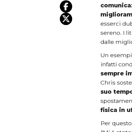
comunica
miglioram
esserci dub
sereno. I l
dalle migli
Un esempio 
infatti con
sempre im
Chris sost
suo temp
spostament
fisica in 
Per questo 