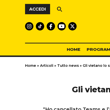
Vai al contenuto
ACCEDI
HOME
PROGRAM
Home
»
Articoli
»
Tutto news
»
Gli vietano lo 
Gli vieta
“Ho cancellato Teams e l’