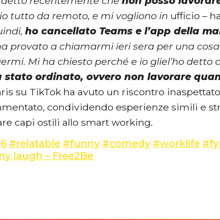
o detto recentemente che
non posso lavorar
io tutto da remoto, e mi vogliono in
ufficio – 
indi,
ho cancellato Teams e l’app della mai
a provato a chiamarmi ieri sera per una cosa 
ermi. Mi ha chiesto perché e io gliel’ho detto
a stato ordinato, ovvero non lavorare qua
ris su TikTok ha avuto un riscontro inaspettato
entato, condividendo esperienze simili e str
are capi ostili allo smart working.
46
#relatable
#funny
#comedy
#worklife
#fy
y laugh – Free2Be