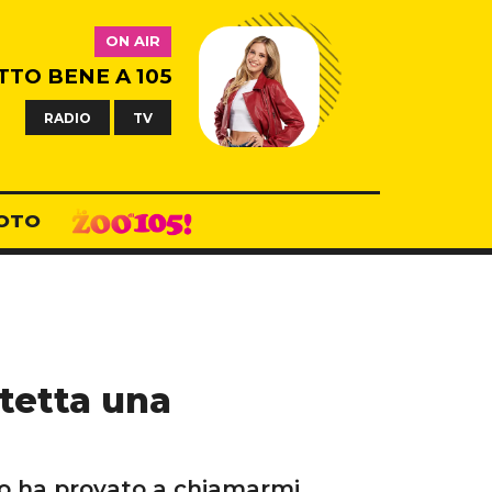
ON AIR
TTO BENE A 105
RADIO
TV
OTO
itetta una
apo ha provato a chiamarmi