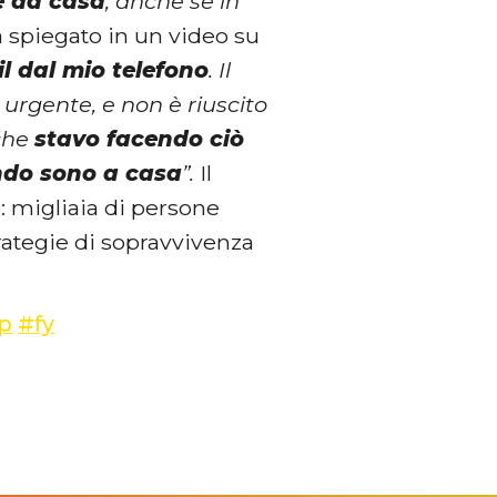
e da casa
, anche se in
ha spiegato in un video su
l dal mio telefono
. Il
urgente, e non è riuscito
 che
stavo facendo ciò
ndo sono a casa
”.
Il
: migliaia di persone
ategie di sopravvivenza
p
#fy