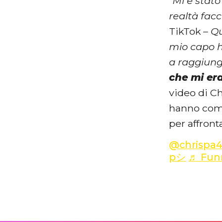
“Mi è stat
realtà facc
TikTok –
Qu
mio capo h
a raggiung
che mi er
video di Ch
hanno comm
per affront
@chrispa
pシ
♬ Funn