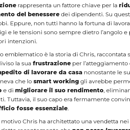
zione
rappresenta un fattore chiave per la
rid
ento del benessere
dei dipendenti. Su ques
bi. Eppure, non tutti hanno la fortuna di lavo
itigi e le tensioni sono sempre dietro l’angolo
ori intenzioni.
emblematico è la storia di Chris, raccontata s
diviso la sua
frustrazione
per l’atteggiamento 
pedito di lavorare da casa
nonostante le su
eneva che lo
smart working
gli avrebbe perm
o
e di
migliorare il suo rendimento
, elimina
i. Tuttavia, il suo capo era fermamente convin
ufficio fosse essenziale
.
motivo Chris ha architettato una vendetta nei 