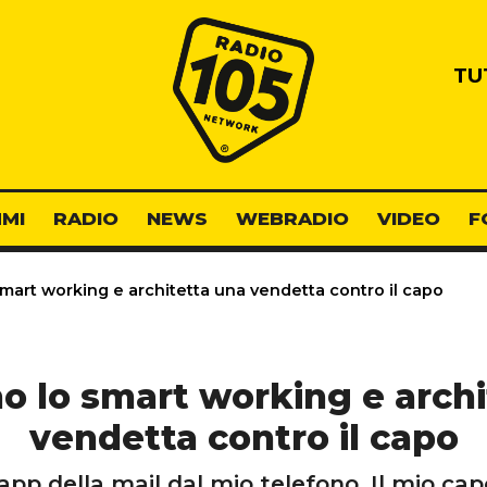
Radio 105
TU
MI
RADIO
NEWS
WEBRADIO
VIDEO
F
smart working e architetta una vendetta contro il capo
no lo smart working e arch
vendetta contro il capo
app della mail dal mio telefono. Il mio c