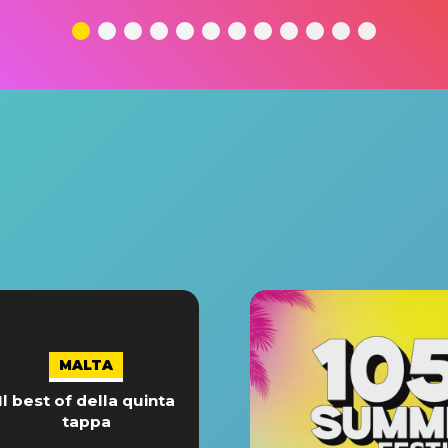
MALTA
Il best of della quinta
tappa