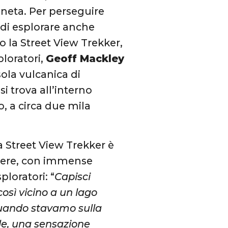
aneta. Per perseguire
 di esplorare anche
 la Street View Trekker,
ploratori,
Geoff Mackley
sola vulcanica di
i trova all’interno
o, a circa due mila
la Street View Trekker è
tere, con immense
ploratori: “
Capisci
così vicino a un lago
ando stavamo sulla
lle, una sensazione