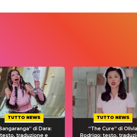
TUTTO NEWS
TUTTO NEWS
Bangaranga” di Dara:
“The Cure” di Olivi
testo, traduzione e
Rodrigo: testo, traduz