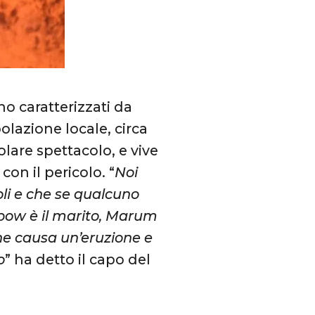
no caratterizzati da
lazione locale, circa
lare spettacolo, e vive
on il pericolo. “
Noi
li e che se qualcuno
nbow è il marito, Marum
che causa un’eruzione e
o
” ha detto il capo del