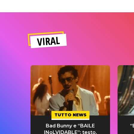
VIRAL
TUTTO NEWS
Bad Bunny e “BAILE
“
INoLVIDABLE”: testo,