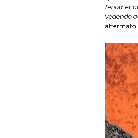
fenomenale
vedendo qu
affermato 