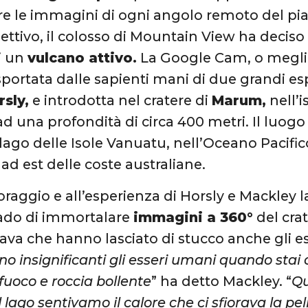
are le immagini di ogni angolo remoto del pi
ettivo, il colosso di Mountain View ha deciso
di un
vulcano attivo.
La Google Cam, o meglio
asportata dalle sapienti mani di due grandi es
rsly,
e introdotta nel cratere di
Marum,
nell’i
d una profondità di circa 400 metri. Il luogo s
elago delle Isole Vanuatu, nell’Oceano Pacific
ad est delle coste australiane.
coraggio e all’esperienza di Horsly e Mackley 
rado di immortalare
immagini a 360°
del cra
lava che hanno lasciato di stucco anche gli es
o insignificanti gli esseri umani quando stai 
fuoco e roccia bollente
” ha detto Mackley. “
Qu
lago sentivamo il calore che ci sfiorava la pe