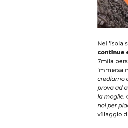
Nell’isola
continue 
7mila pers
immersa ne
crediamo c
prova ad a
la moglie.
noi per pla
villaggio 