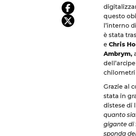
digitalizz
questo obi
l’interno 
è stata tr
e
Chris Ho
Ambrym,
a
dell’arcip
chilometri 
Grazie al 
stata in g
distese di 
quanto sian
gigante di 
sponda del 