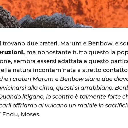
 si trovano due crateri, Marum e Benbow, e so
eruzioni,
ma nonostante tutto questo la popo
one, sembra essersi adattata a questo partico
lla natura incontaminata a stretto contatto c
he i crateri Marum e Benbow siano due diavo
vvicinarsi alla cima, questi si arrabbiano. Be
 Quando litigano, lo scontro è talmente forte 
carli offriamo al vulcano un maiale in sacrifici
di Endu, Moses.