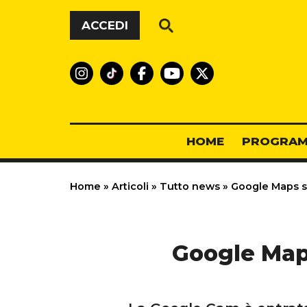
Vai al contenuto
ACCEDI
HOME
PROGRAM
Home
»
Articoli
»
Tutto news
»
Google Maps sen
Google Maps