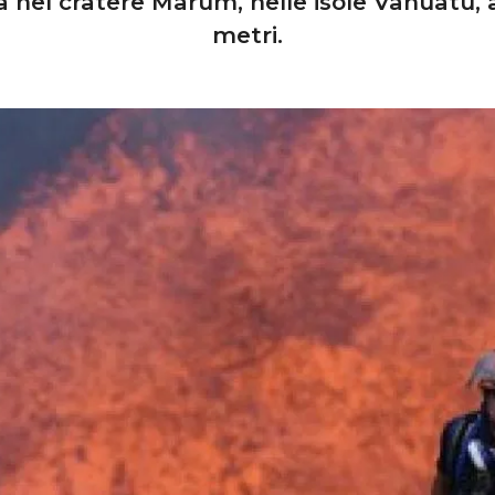
 nel cratere Marum, nelle isole Vanuatu, 
metri.