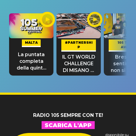
MALTA
#PARTNERSHI
105 TAKE
P
AWAY
La puntata
IL GT WORLD
Bresh: "I
completa
CHALLENGE
sentime
della quinta
DI MISANO si
non si pr
tappa
riconferma
fino alla n
un GRANDE
prima"
SUCCESSO!
RADIO 105 SEMPRE CON TE!
SCARICA L'APP
disponibile su