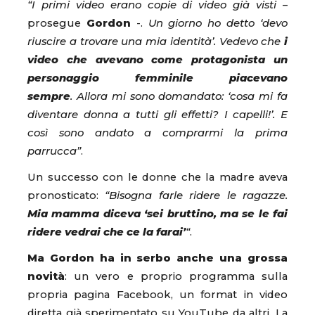
“I primi video erano copie di video già visti
–
prosegue
Gordon
-.
Un giorno ho detto ‘devo
riuscire a trovare una mia identità’. Vedevo che
i
video che avevano come protagonista un
personaggio femminile piacevano
sempre
. Allora mi sono domandato: ‘cosa mi fa
diventare donna a tutti gli effetti? I capelli!’. E
così sono andato a comprarmi la prima
parrucca”
.
Un successo con le donne che la madre aveva
pronosticato:
“Bisogna farle ridere le ragazze.
Mia mamma diceva ‘sei bruttino, ma se le fai
ridere vedrai che ce la farai’
“
.
Ma Gordon ha in serbo anche una grossa
novità
: un vero e proprio programma sulla
propria pagina Facebook, un format in video
diretta già sperimentato su YouTube da altri. La