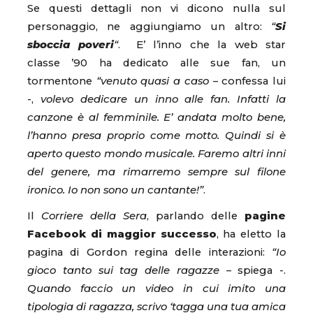
Se questi dettagli non vi dicono nulla sul
personaggio, ne aggiungiamo un altro:
“
Si
sboccia poveri
“
. E’ l’inno che la web star
classe ’90 ha dedicato alle sue fan, un
tormentone
“venuto quasi a caso
– confessa lui
-,
volevo dedicare un inno alle fan. Infatti la
canzone è al femminile. E’ andata molto bene,
l’hanno presa proprio come motto. Quindi si è
aperto questo mondo musicale. Faremo altri inni
del genere, ma rimarremo sempre sul filone
ironico. Io non sono un cantante!”
.
Il
Corriere della Sera
, parlando delle
pagine
Facebook di maggior successo
, ha eletto la
pagina di Gordon regina delle interazioni:
“Io
gioco tanto sui tag delle ragazze
– spiega -.
Quando faccio un video in cui imito una
tipologia di ragazza, scrivo ‘tagga una tua amica