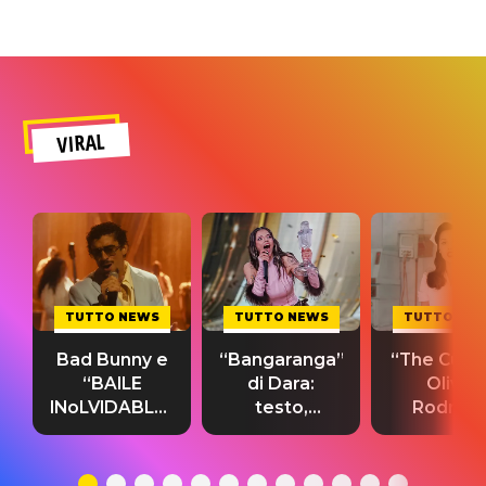
VIRAL
TUTTO NEWS
TUTTO NEWS
TUTTO NE
Bad Bunny e
“Bangaranga”
“The Cure”
“BAILE
di Dara:
Olivia
INoLVIDABLE”:
testo,
Rodrigo
testo,
traduzione e
testo,
traduzione e
significato
traduzion
significato
del singolo
significa