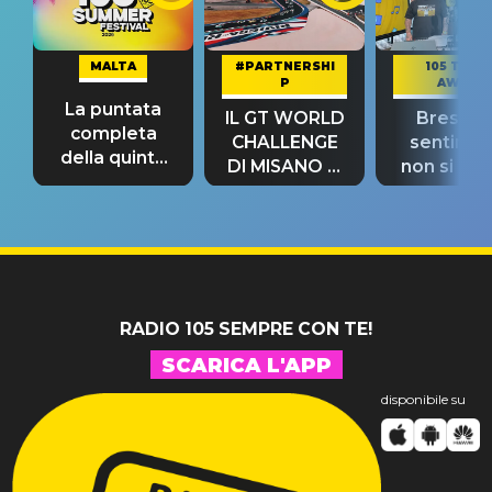
MALTA
#PARTNERSHI
105 TAKE
P
AWAY
La puntata
IL GT WORLD
Bresh: "I
completa
CHALLENGE
sentime
della quinta
DI MISANO si
non si pr
tappa
riconferma
fino alla n
un GRANDE
prima"
SUCCESSO!
RADIO 105 SEMPRE CON TE!
SCARICA L'APP
disponibile su