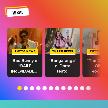
VIRAL
TUTTO NEWS
TUTTO NEWS
TUTTO NE
Bad Bunny e
“Bangaranga”
“The Cure”
“BAILE
di Dara:
Olivia
INoLVIDABLE”:
testo,
Rodrigo
testo,
traduzione e
testo,
traduzione e
significato
traduzion
significato
del singolo
significa