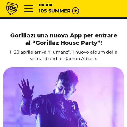
Vai al contenuto
Radio 105
ON AIR
105 SUMMER
Gorillaz: una nuova App per entrare
al “Gorillaz House Party”!
Il 28 aprile arriva “Humanz”, il nuovo album della
virtual-band di Damon Albarn.