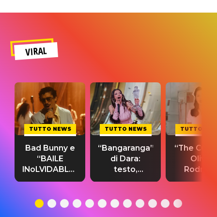
VIRAL
TUTTO NEWS
TUTTO NEWS
TUTTO NE
Bad Bunny e
“Bangaranga”
“The Cure”
“BAILE
di Dara:
Olivia
INoLVIDABLE”:
testo,
Rodrigo
testo,
traduzione e
testo,
traduzione e
significato
traduzion
significato
del singolo
significa