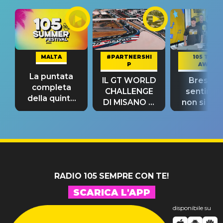
MALTA
#PARTNERSHI
105 TAKE
P
AWAY
La puntata
IL GT WORLD
Bresh: "I
completa
CHALLENGE
sentime
della quinta
DI MISANO si
non si pr
tappa
riconferma
fino alla n
un GRANDE
prima"
SUCCESSO!
RADIO 105 SEMPRE CON TE!
SCARICA L'APP
disponibile su