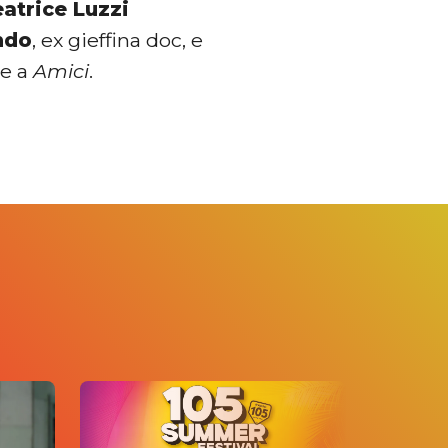
atrice Luzzi
ndo
, ex gieffina doc, e
te a
Amici
.