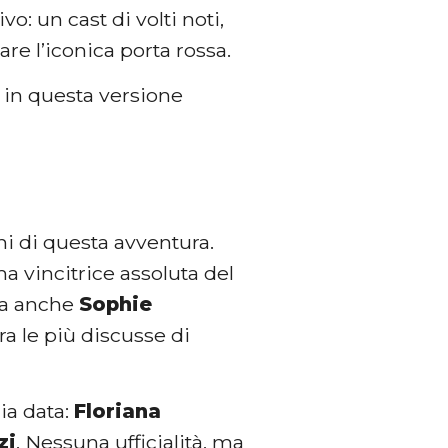
o: un cast di volti noti,
re l’iconica porta rossa.
a in questa versione
ni di questa avventura.
ma vincitrice assoluta del
rsa anche
Sophie
ra le più discusse di
ia data:
Floriana
zi
. Nessuna ufficialità, ma