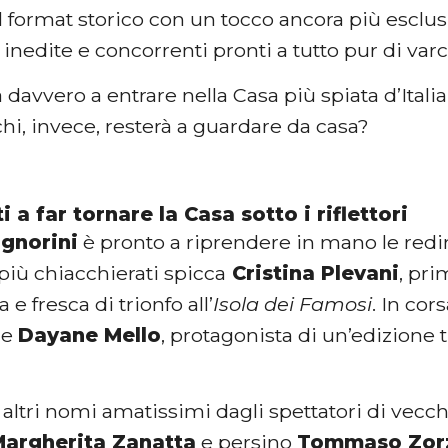
l format storico con un tocco ancora più esclusiv
nedite e concorrenti pronti a tutto pur di varca
à davvero a entrare nella Casa più spiata d’Itali
hi, invece, resterà a guardare da casa?
ti a far tornare la Casa sotto i riflettori
ignorini
è pronto a riprendere in mano le redi
più chiacchierati spicca
Cristina Plevani
, pri
 fresca di trionfo all’
Isola dei Famosi
. In co
e
Dayane Mello
, protagonista di un’edizione t
ltri nomi amatissimi dagli spettatori di vecch
argherita Zanatta
e persino
Tommaso Zor