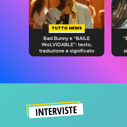
TUTTO NEWS
Bad Bunny e “BAILE
“
INoLVIDABLE”: testo,
traduzione e significato
s
INTERVISTE