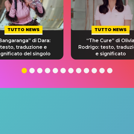
TUTTO NEWS
TUTTO NEWS
Bangaranga” di Dara:
“The Cure” di Olivi
testo, traduzione e
Rodrigo: testo, traduz
ignificato del singolo
e significato