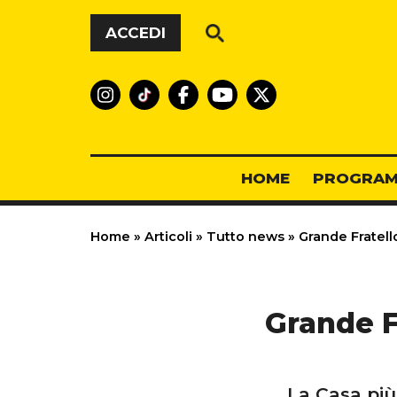
Vai al contenuto
ACCEDI
HOME
PROGRAM
Home
»
Articoli
»
Tutto news
»
Grande Fratello
Grande Fr
La Casa più 