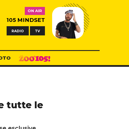
ON AIR
105 MINDSET
RADIO
TV
OTO
e tutte le
ese esclusive