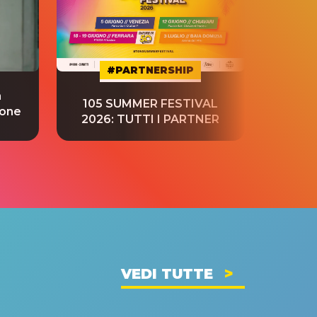
#PARTNERSHIP
a
“S
105 SUMMER FESTIVAL
ione
tradu
2026: TUTTI I PARTNER
VEDI TUTTE