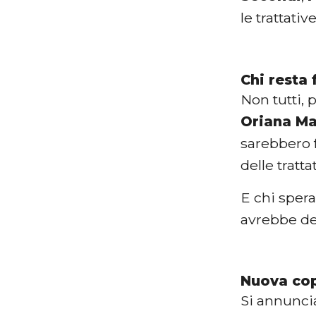
le trattati
Chi resta f
Non tutti, 
Oriana Ma
sarebbero f
delle tratta
E chi sper
avrebbe dec
Nuova cop
Si annunci