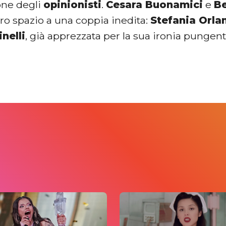
one degli
opinionisti
.
Cesara Buonamici
e
Be
ro spazio a una coppia inedita:
Stefania Orla
nelli
, già apprezzata per la sua ironia pungen