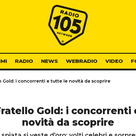
Radio 105
MI
RADIO
NEWS
WEBRADIO
VIDEO
F
 Gold: i concorrenti e tutte le novità da scoprire
atello Gold: i concorrenti 
novità da scoprire
spiata si veste d’oro: volti celebri e sorpr