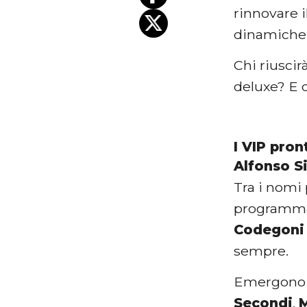
rinnovare i
dinamiche i
Chi riuscir
deluxe? E c
I VIP pron
Alfonso S
Tra i nomi 
programma e
Codegoni
sempre.
Emergono a
Secondi
,
M