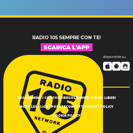
un GRANDE
prima"
SUCCESSO!
RADIO 105 SEMPRE CON TE!
SCARICA L'APP
disponibile su
REGOLAMENTI CONCORSI
REGOLAMENTI GIOCHI LIBERI
NOTE LEGALI
CORPORATE
CONTATTI
PRIVACY POLICY
COOKIE POLICY