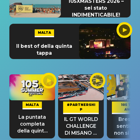
105XMASTERS 2026 –
sei stato
INDIMENTICABILE!
MALTA
Il best of della quinta
tappa
MALTA
#PARTNERSHI
105 TAKE
P
AWAY
La puntata
IL GT WORLD
Bresh: "I
completa
CHALLENGE
sentime
della quinta
DI MISANO si
non si pr
tappa
riconferma
fino alla n