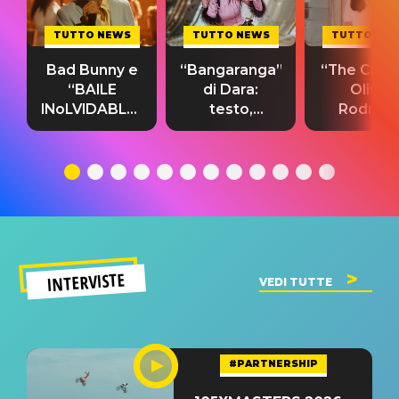
TUTTO NEWS
TUTTO NEWS
TUTTO NE
Bad Bunny e
“Bangaranga”
“The Cure”
“BAILE
di Dara:
Olivia
INoLVIDABLE”:
testo,
Rodrigo
testo,
traduzione e
testo,
traduzione e
significato
traduzion
significato
del singolo
significa
INTERVISTE
VEDI TUTTE
#PARTNERSHIP