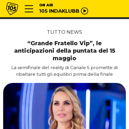
Vai al contenuto
Radio 105
ON AIR
105 INDAKLUBB
TUTTO NEWS
“Grande Fratello Vip”, le
anticipazioni della puntata del 15
maggio
La semifinale del reality di Canale 5 promette di
ribaltare tutti gli equilibri prima della finale