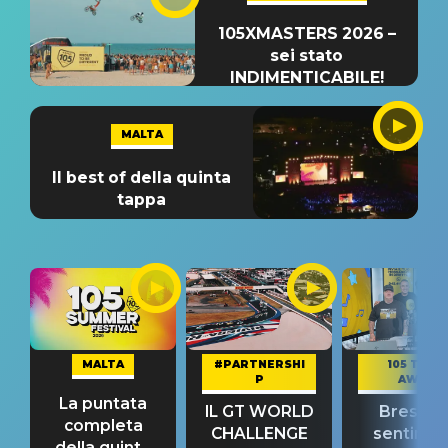
105XMASTERS 2026 –
sei stato
INDIMENTICABILE!
MALTA
Il best of della quinta
tappa
MALTA
#PARTNERSHI
105 TAKE
P
AWAY
La puntata
IL GT WORLD
Bresh: "I
completa
CHALLENGE
sentime
della quinta