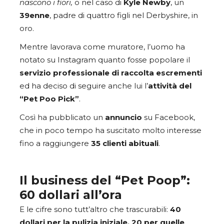
nascono i fiori,
o nel caso di
Kyle Newby
, un
39enne
, padre di quattro figli nel Derbyshire, in
oro.
Mentre lavorava come muratore, l’uomo ha
notato su Instagram quanto fosse popolare il
servizio professionale di raccolta escrementi
ed ha deciso di seguire anche lui l’
attività del
“Pet Poo Pick”
.
Così ha pubblicato un
annuncio
su Facebook,
che in poco tempo ha suscitato molto interesse
fino a
raggiungere
35 clienti abituali
.
Il business del “Pet Poop”:
60 dollari all’ora
E
le cifre sono tutt’altro che trascurabili:
40
dollari per la pulizia iniziale, 20 per quelle