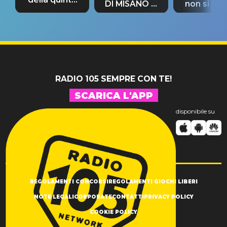
DI MISANO si
non si pr
tappa
riconferma
fino alla n
un GRANDE
prima"
SUCCESSO!
RADIO 105 SEMPRE CON TE!
SCARICA L'APP
disponibile su
REGOLAMENTI CONCORSI
REGOLAMENTI GIOCHI LIBERI
NOTE LEGALI
CORPORATE
CONTATTI
PRIVACY POLICY
COOKIE POLICY