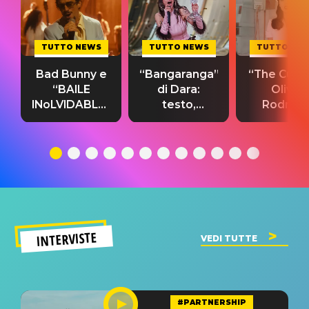
TUTTO NEWS
TUTTO NEWS
TUTTO NE
Bad Bunny e
“Bangaranga”
“The Cure”
“BAILE
di Dara:
Olivia
INoLVIDABLE”:
testo,
Rodrigo
testo,
traduzione e
testo,
traduzione e
significato
traduzion
significato
del singolo
significa
INTERVISTE
VEDI TUTTE
#PARTNERSHIP