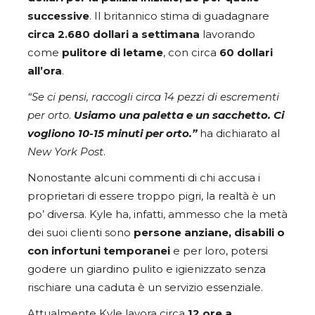
successive
. Il britannico stima di guadagnare
circa 2.680 dollari a settimana
lavorando
come
pulitore di letame
, con circa
60 dollari
all’ora
.
“Se ci pensi, raccogli circa 14 pezzi di escrementi
per orto
.
Usiamo una paletta e un sacchetto. Ci
vogliono 10-15 minuti per orto.”
ha dichiarato al
New York Post
.
Nonostante alcuni commenti di chi accusa i
proprietari di essere troppo pigri, la realtà è un
po’ diversa. Kyle ha, infatti, ammesso che la metà
dei suoi clienti sono
persone anziane, disabili o
con infortuni temporanei
e per loro, potersi
godere un giardino pulito e igienizzato senza
rischiare una caduta è un servizio essenziale.
Attualmente Kyle lavora circa
12 ore a