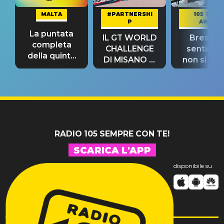
MALTA
#PARTNERSHI
105 TAKE
P
AWAY
La puntata
IL GT WORLD
Bresh: "I
completa
CHALLENGE
sentime
della quinta
DI MISANO si
non si pr
tappa
riconferma
fino alla n
un GRANDE
prima"
SUCCESSO!
RADIO 105 SEMPRE CON TE!
SCARICA L'APP
disponibile su