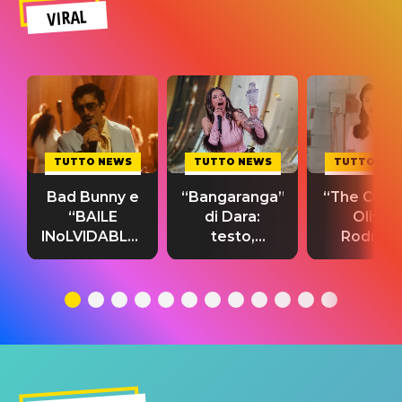
VIRAL
TUTTO NEWS
TUTTO NEWS
TUTTO NE
Bad Bunny e
“Bangaranga”
“The Cure”
“BAILE
di Dara:
Olivia
INoLVIDABLE”:
testo,
Rodrigo
testo,
traduzione e
testo,
traduzione e
significato
traduzion
significato
del singolo
significa