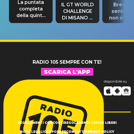
La puntata
IL GT WORLD
Bresh: "I
completa
CHALLENGE
sentime
della quinta
DI MISANO si
non si pr
tappa
riconferma
fino alla n
un GRANDE
prima"
SUCCESSO!
RADIO 105 SEMPRE CON TE!
SCARICA L'APP
disponibile su
REGOLAMENTI CONCORSI
REGOLAMENTI GIOCHI LIBERI
NOTE LEGALI
CORPORATE
CONTATTI
PRIVACY POLICY