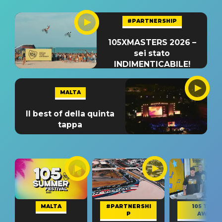
#PARTNERSHIP
105XMASTERS 2026 –
sei stato
INDIMENTICABILE!
MALTA
Il best of della quinta
tappa
MALTA
#PARTNERSHI
105 TAKE
P
AWAY