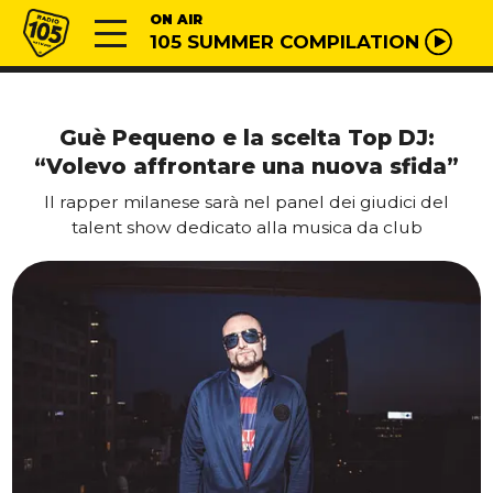
Vai al contenuto
Radio 105
ON AIR
105 SUMMER COMPILATION
Guè Pequeno e la scelta Top DJ:
“Volevo affrontare una nuova sfida”
Il rapper milanese sarà nel panel dei giudici del
talent show dedicato alla musica da club