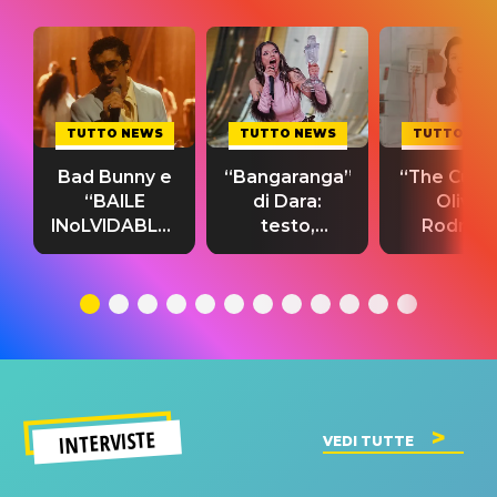
TUTTO NEWS
TUTTO NEWS
TUTTO NE
Bad Bunny e
“Bangaranga”
“The Cure”
“BAILE
di Dara:
Olivia
INoLVIDABLE”:
testo,
Rodrigo
testo,
traduzione e
testo,
traduzione e
significato
traduzion
significato
del singolo
significa
INTERVISTE
VEDI TUTTE