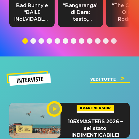
Bad Bunny e
“Bangaranga”
“The Cure”
“BAILE
di Dara:
Olivia
INoLVIDABLE”:
testo,
Rodrigo
testo,
traduzione e
testo,
traduzione e
significato
traduzion
significato
del singolo
significa
INTERVISTE
VEDI TUTTE
#PARTNERSHIP
105XMASTERS 2026 –
sei stato
INDIMENTICABILE!