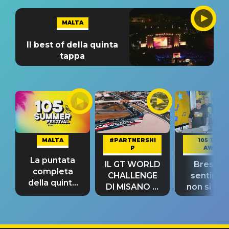
MALTA
Il best of della quinta
tappa
MALTA
#PARTNERSHI
105 TAKE
P
AWAY
La puntata
IL GT WORLD
Bresh: "I
completa
CHALLENGE
sentime
della quinta
DI MISANO si
non si pr
tappa
riconferma
fino alla n
un GRANDE
prima"
SUCCESSO!