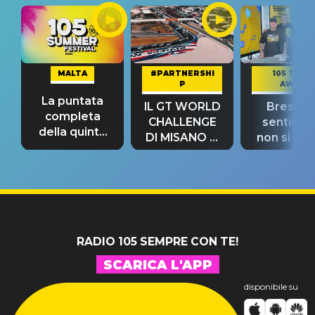
MALTA
#PARTNERSHI
105 TAKE
P
AWAY
La puntata
IL GT WORLD
Bresh: "I
completa
CHALLENGE
sentime
della quinta
DI MISANO si
non si pr
tappa
riconferma
fino alla n
un GRANDE
prima"
SUCCESSO!
RADIO 105 SEMPRE CON TE!
SCARICA L'APP
disponibile su