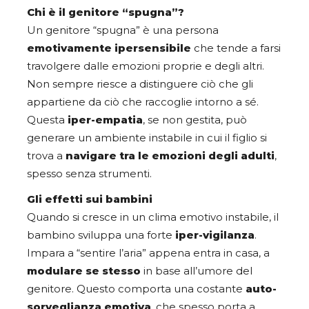
Chi è il genitore “spugna”?
Un genitore “spugna” è una persona
emotivamente ipersensibile
che tende a farsi
travolgere dalle emozioni proprie e degli altri.
Non sempre riesce a distinguere ciò che gli
appartiene da ciò che raccoglie intorno a sé.
Questa
iper-empatia
, se non gestita, può
generare un ambiente instabile in cui il figlio si
trova a
navigare tra le emozioni degli adulti
,
spesso senza strumenti.
Gli effetti sui bambini
Quando si cresce in un clima emotivo instabile, il
bambino sviluppa una forte
iper-vigilanza
.
Impara a “sentire l’aria” appena entra in casa, a
modulare se stesso
in base all’umore del
genitore. Questo comporta una costante
auto-
sorveglianza emotiva
, che spesso porta a