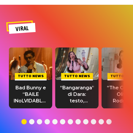
VIRAL
TUTTO NEWS
TUTTO NEWS
TUTTO NE
Bad Bunny e
“Bangaranga”
“The Cure”
“BAILE
di Dara:
Olivia
INoLVIDABLE”:
testo,
Rodrigo
testo,
traduzione e
testo,
traduzione e
significato
traduzion
significato
del singolo
significa