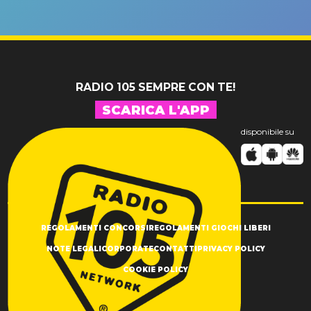
un GRANDE
prima"
SUCCESSO!
RADIO 105 SEMPRE CON TE!
SCARICA L'APP
disponibile su
REGOLAMENTI CONCORSI
REGOLAMENTI GIOCHI LIBERI
NOTE LEGALI
CORPORATE
CONTATTI
PRIVACY POLICY
COOKIE POLICY