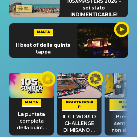
105XMASTERS 2026 –
sei stato
INDIMENTICABILE!
MALTA
Il best of della quinta
tappa
MALTA
#PARTNERSHI
105 TAKE
P
AWAY
La puntata
IL GT WORLD
Bresh: "I
completa
CHALLENGE
sentime
della quinta
DI MISANO si
non si pr
tappa
riconferma
fino alla n