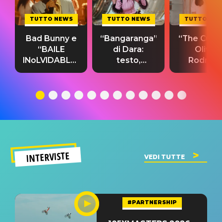
TUTTO NEWS
TUTTO NEWS
TUTTO NE
Bad Bunny e
“Bangaranga”
“The Cure”
“BAILE
di Dara:
Olivia
INoLVIDABLE”:
testo,
Rodrigo
testo,
traduzione e
testo,
traduzione e
significato
traduzion
significato
del singolo
significa
INTERVISTE
VEDI TUTTE
#PARTNERSHIP