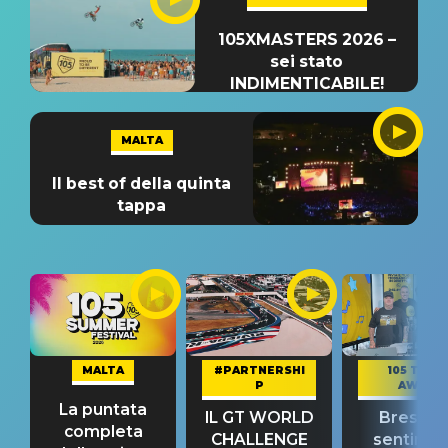
105XMASTERS 2026 –
sei stato
INDIMENTICABILE!
MALTA
Il best of della quinta
tappa
MALTA
#PARTNERSHI
105 TAKE
P
AWAY
La puntata
IL GT WORLD
Bresh: "I
completa
CHALLENGE
sentime