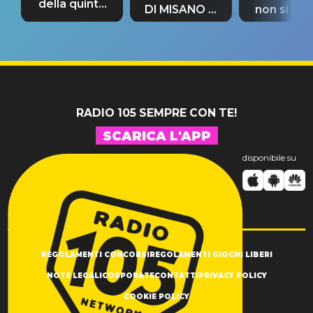
della quinta
DI MISANO si
non si pr
tappa
riconferma
fino alla n
un GRANDE
prima"
SUCCESSO!
RADIO 105 SEMPRE CON TE!
SCARICA L'APP
disponibile su
REGOLAMENTI CONCORSI
REGOLAMENTI GIOCHI LIBERI
NOTE LEGALI
CORPORATE
CONTATTI
PRIVACY POLICY
COOKIE POLICY