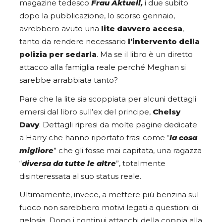
magazine tedesco
Frau Aktuell,
i due subito
dopo la pubblicazione, lo scorso gennaio,
avrebbero avuto una
lite davvero accesa
,
tanto da rendere necessario
l’intervento della
polizia per sedarla
. Ma se il libro è un diretto
attacco alla famiglia reale perché Meghan si
sarebbe arrabbiata tanto?
Pare che la lite sia scoppiata per alcuni dettagli
emersi dal libro sull’ex del principe,
Chelsy
Davy
. Dettagli ripresi da molte pagine dedicate
a Harry che hanno riportato frasi come “
la cosa
migliore
” che gli fosse mai capitata, una ragazza
“
diversa da tutte le altre
”, totalmente
disinteressata al suo status reale.
Ultimamente, invece, a mettere più benzina sul
fuoco non sarebbero motivi legati a questioni di
gelosia. Dopo i continui attacchi della coppia alla