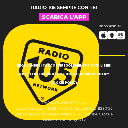
RADIO 105 SEMPRE CON TE!
SCARICA L'APP
disponibile su
REGOLAMENTI CONCORSI
REGOLAMENTI GIOCHI LIBERI
NOTE LEGALI
CORPORATE
CONTATTI
PRIVACY POLICY
COOKIE POLICY
RADIO STUDIO 105 S.p.A.
Largo Donegani, 1 20121 MILANO Partita Iva 03111280156
Iscrizione Reg. Imprese di Milano n. 03111280156 Capitale
Sociale: € 780.000,00 i.v.