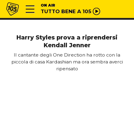
Vai al contenuto
Radio 105
ON AIR
TUTTO BENE A 105
Harry Styles prova a riprendersi
Kendall Jenner
Il cantante degli One Direction ha rotto con la
piccola di casa Kardashian ma ora sembra averci
ripensato