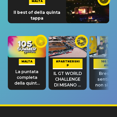
MALTA
Il best of della quinta
tappa
MALTA
#PARTNERSHI
105 TAKE
P
AWAY
La puntata
IL GT WORLD
Bresh: "I
completa
CHALLENGE
sentime
della quinta
DI MISANO si
non si pr
tappa
riconferma
fino alla n
un GRANDE
prima"
SUCCESSO!