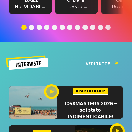
“BAILE
di Dara:
Olivia
INoLVIDABLE”:
testo,
Rodrigo
testo,
traduzione e
testo,
traduzione e
significato
traduzion
significato
del singolo
significa
INTERVISTE
VEDI TUTTE
#PARTNERSHIP
105XMASTERS 2026 –
sei stato
INDIMENTICABILE!