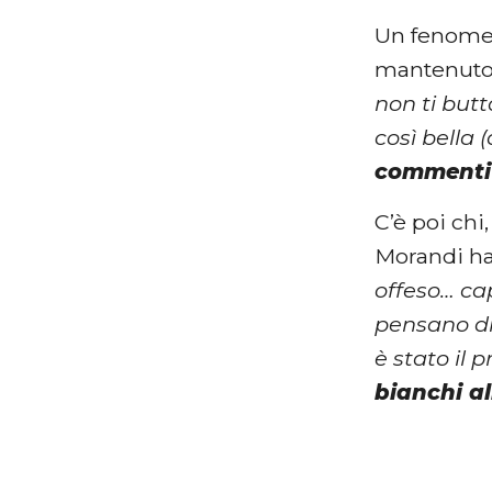
Un fenomen
mantenuto 
non ti butt
così bella 
commenti
C’è poi chi
Morandi ha
offeso… cap
pensano di
è stato il
bianchi a