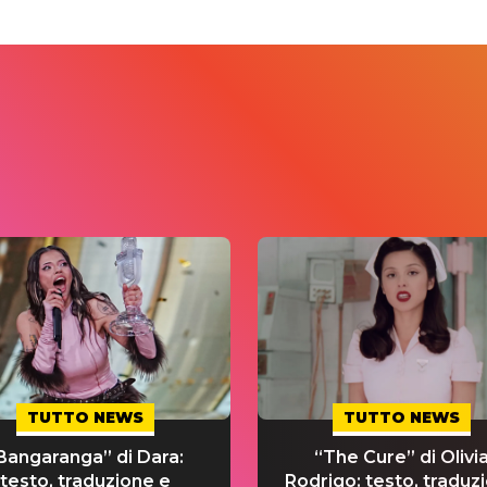
TUTTO NEWS
TUTTO NEWS
Bangaranga” di Dara:
“The Cure” di Olivi
testo, traduzione e
Rodrigo: testo, traduz