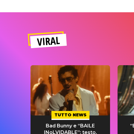
VIRAL
TUTTO NEWS
Bad Bunny e “BAILE
“
INoLVIDABLE”: testo,