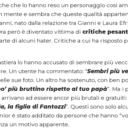
tiche che lo hanno reso un personaggio così am
 mente e sembra che queste qualità apparteng
 anni, nato dalla relazione tra Gianni e Laura Efr
ra però è diventato vittima di
critiche pesant
rte di alcuni hater. Critiche a cui ha risposto 
tastiera lo hanno accusato di sembrare più vecc
dre. Un utente ha commentato: “
Sembri più ve
elle sue foto. Un altro ha sostenuto, con ben po
o’ più bruttino rispetto al tuo papà
”. Ma i
 arrivano ad essere ancor più brutali e gratuiti: 
, la figlia di Fantozzi
”. Questi sono solo alc
ior è stato additato da persone che hanno “vom
nza un motivo apparente.