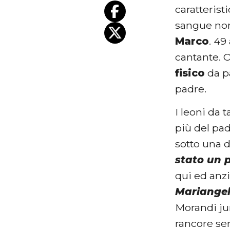
caratteris
sangue non
Marco
. 49
cantante. O
fisico
da pa
padre.
I leoni da 
più del pa
sotto una d
stato un p
qui ed anzi
Mariangela
Morandi jun
rancore se