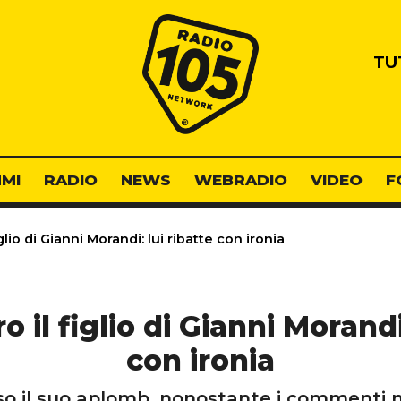
Radio 105
TU
MI
RADIO
NEWS
WEBRADIO
VIDEO
F
glio di Gianni Morandi: lui ribatte con ironia
 il figlio di Gianni Morandi
con ironia
 il suo aplomb, nonostante i commenti neg