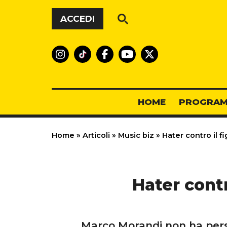
Vai al contenuto
ACCEDI
HOME
PROGRAM
Home
»
Articoli
»
Music biz
»
Hater contro il fi
Hater contro
Marco Morandi non ha perso