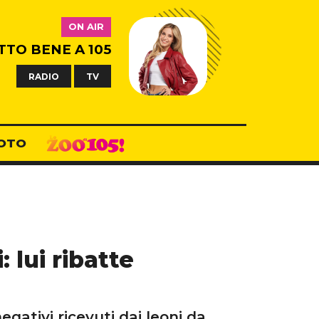
ON AIR
TTO BENE A 105
RADIO
TV
OTO
: lui ribatte
ativi ricevuti dai leoni da