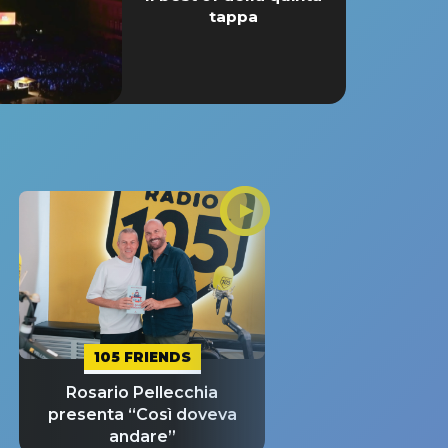
tappa
105 FRIENDS
Rosario Pellecchia
presenta “Così doveva
andare”