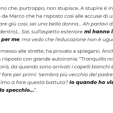
o che, purtroppo, non stupisce. A stupire è 
da Marco che ha risposto così alle accuse di un
are giù così, sei una bella donna… Ah parlavi d
(dentro)… Sai, sull’aspetto esteriore
mi hanno i
 per
me
, ma vedo che l’educazione non è ugua
, messo alle strette, ha provato a spiegarsi. An
 risposto con grande autoironia: “
Tranquilla n
irà, da quando sono arrivati i capelli bianchi è
 fare per primi: ‘sembra più vecchio del padre
 primo a fare questa battuta?
Io quando ho vis
llo specchio…
”.