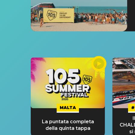
MALTA
#
La puntata completa
CHAL
della quinta tappa
si