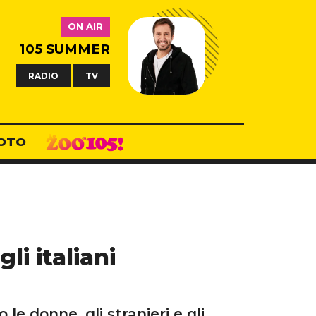
ON AIR
105 SUMMER
RADIO
TV
OTO
li italiani
le donne, gli stranieri e gli