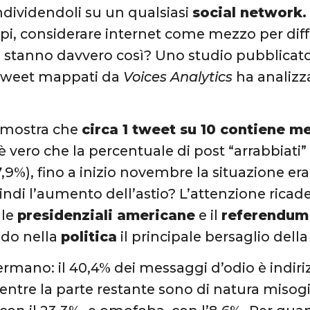
ondividendoli su un qualsiasi
social network.
pi, considerare internet come mezzo per di
 stanno davvero così? Uno studio pubblicat
 tweet mappati da
Voices Analytics
ha analizza
ci mostra che
circa 1 tweet su 10 contiene m
è vero che la percentuale di post “arrabbiati” 
7,9%), fino a inizio novembre la situazione era
ndi l’aumento dell’astio? L’attenzione ricad
 le
presidenziali americane
e il
referendum 
ndo nella
politica
il principale bersaglio della
fermano: il 40,4% dei messaggi d’odio è indiri
mentre la parte restante sono di natura misogi