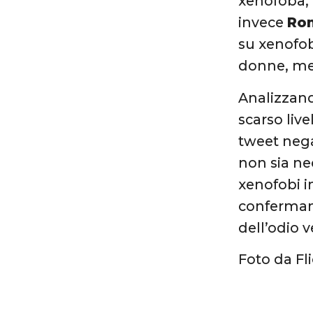
xenofoba, 
invece
Ro
su xenofo
donne, m
Analizzand
scarso liv
tweet nega
non sia ne
xenofobi i
confermand
dell’odio v
Foto da Fl