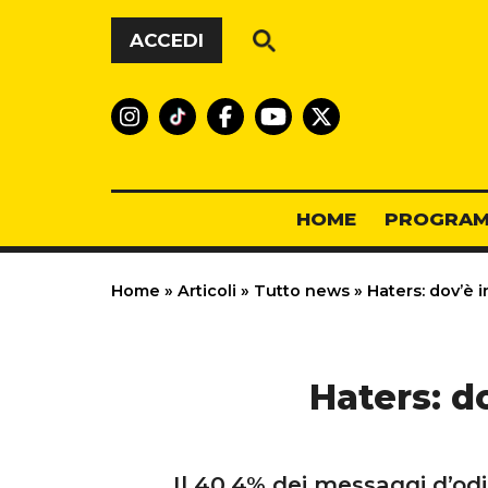
Vai al contenuto
ACCEDI
HOME
PROGRAM
Home
»
Articoli
»
Tutto news
»
Haters: dov’è in
Haters: do
Il 40,4% dei messaggi d’odio