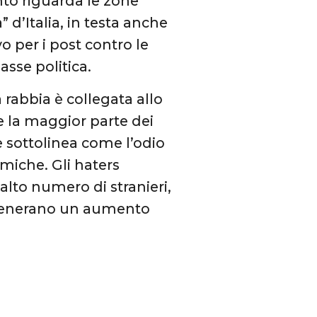
nto riguarda le zone
 d’Italia, in testa anche
vo per i post contro le
lasse politica.
 rabbia è collegata allo
re la maggior parte dei
 sottolinea come l’odio
miche. Gli haters
alto numero di stranieri,
 generano un aumento