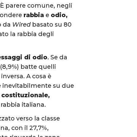
È parere comune, negli
ffondere
rabbia
e
odio,
o da
Wired
basato su 80
to la rabbia degli
essaggi di odio
. Se da
(8,9%) batte quelli
 inversa. A cosa è
e inevitabilmente su due
costituzionale,
 rabbia italiana.
zzato verso la classe
na, con il 27,7%,