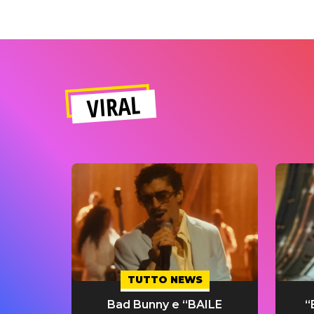
VIRAL
TUTTO NEWS
Bad Bunny e “BAILE
“