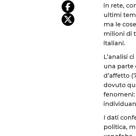
in rete, c
ultimi tem
ma le cose
milioni di
italiani.
L’analisi 
una parte 
d’affetto (
dovuto qui
fenomeni:
individua
I dati con
politica, 