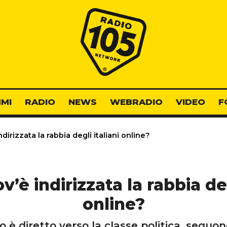
Radio 105
MI
RADIO
NEWS
WEBRADIO
VIDEO
F
dirizzata la rabbia degli italiani online?
v’è indirizzata la rabbia deg
online?
 è diretto verso la classe politica, seguono 