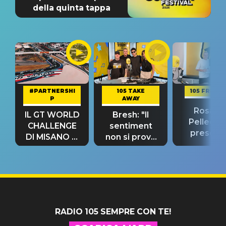
della quinta tappa
#PARTNERSHI
105 TAKE
105 FRIEND
P
AWAY
Rosario
IL GT WORLD
Bresh: "Il
Pellecch
CHALLENGE
sentiment
present
DI MISANO si
non si prova
“Così dov
riconferma
fino alla notte
andare
un GRANDE
prima"
SUCCESSO!
RADIO 105 SEMPRE CON TE!