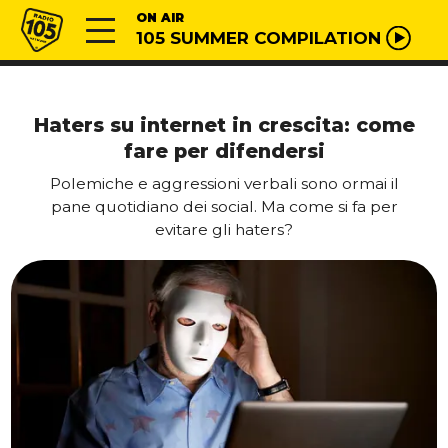
Vai al contenuto
Radio 105
ON AIR
105 SUMMER COMPILATION
Haters su internet in crescita: come
fare per difendersi
Polemiche e aggressioni verbali sono ormai il
pane quotidiano dei social. Ma come si fa per
evitare gli haters?