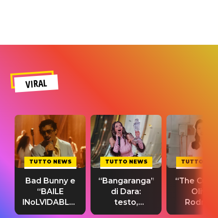
VIRAL
TUTTO NEWS
TUTTO NEWS
TUTTO NE
Bad Bunny e
“Bangaranga”
“The Cure”
“BAILE
di Dara:
Olivia
INoLVIDABLE”:
testo,
Rodrigo
testo,
traduzione e
testo,