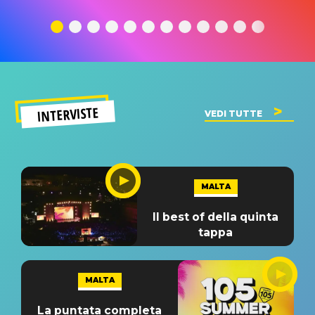
traduzione e
significato
traduzion
significato
del singolo
significa
INTERVISTE
VEDI TUTTE
MALTA
Il best of della quinta
tappa
MALTA
La puntata completa