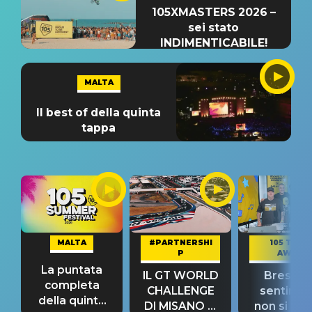
105XMASTERS 2026 –
sei stato
INDIMENTICABILE!
MALTA
Il best of della quinta
tappa
MALTA
#PARTNERSHI
105 TAKE
P
AWAY
La puntata
IL GT WORLD
Bresh: "I
completa
CHALLENGE
sentime
della quinta
DI MISANO si
non si pr