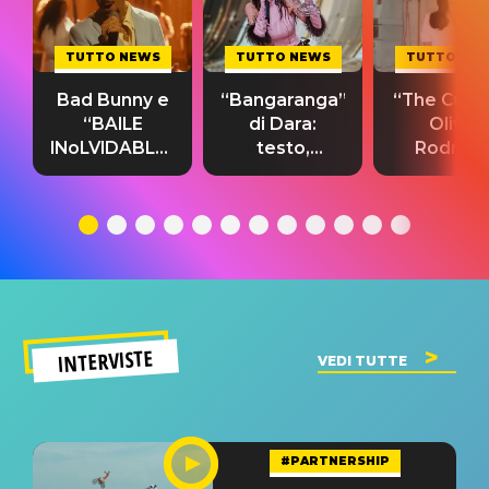
TUTTO NEWS
TUTTO NEWS
TUTTO NE
Bad Bunny e
“Bangaranga”
“The Cure”
“BAILE
di Dara:
Olivia
INoLVIDABLE”:
testo,
Rodrigo
testo,
traduzione e
testo,
traduzione e
significato
traduzion
significato
del singolo
significa
INTERVISTE
VEDI TUTTE
#PARTNERSHIP