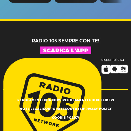
tappa
riconferma
fino alla n
un GRANDE
prima"
SUCCESSO!
RADIO 105 SEMPRE CON TE!
SCARICA L'APP
disponibile su
REGOLAMENTI CONCORSI
REGOLAMENTI GIOCHI LIBERI
NOTE LEGALI
CORPORATE
CONTATTI
PRIVACY POLICY
COOKIE POLICY