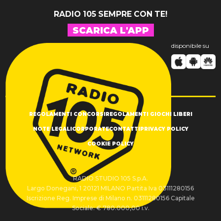
RADIO 105 SEMPRE CON TE!
SCARICA L'APP
disponibile su
REGOLAMENTI CONCORSI
REGOLAMENTI GIOCHI LIBERI
NOTE LEGALI
CORPORATE
CONTATTI
PRIVACY POLICY
COOKIE POLICY
RADIO STUDIO 105 S.p.A.
Largo Donegani, 1 20121 MILANO Partita Iva 03111280156
Iscrizione Reg. Imprese di Milano n. 03111280156 Capitale
Sociale: € 780.000,00 i.v.