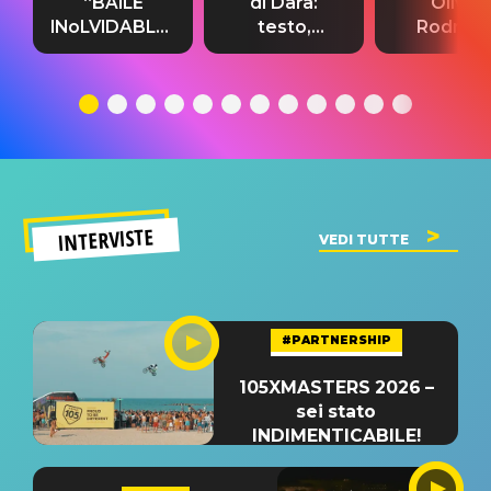
“BAILE
di Dara:
Olivia
INoLVIDABLE”:
testo,
Rodrigo
testo,
traduzione e
testo,
traduzione e
significato
traduzion
significato
del singolo
significa
INTERVISTE
VEDI TUTTE
#PARTNERSHIP
105XMASTERS 2026 –
sei stato
INDIMENTICABILE!