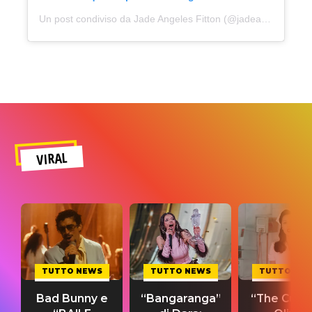
Un post condiviso da Jade Angeles Fitton (@jadeangelesfitton)
VIRAL
TUTTO NEWS
TUTTO NEWS
TUTTO NE
Bad Bunny e
“Bangaranga”
“The Cure”