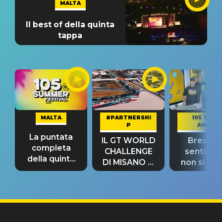
MALTA
Il best of della quinta
tappa
MALTA
#PARTNERSHI
105 TAKE
P
AWAY
La puntata
IL GT WORLD
Bresh: "I
completa
CHALLENGE
sentime
della quinta
DI MISANO si
non si pr
tappa
riconferma
fino alla n
un GRANDE
prima"
SUCCESSO!