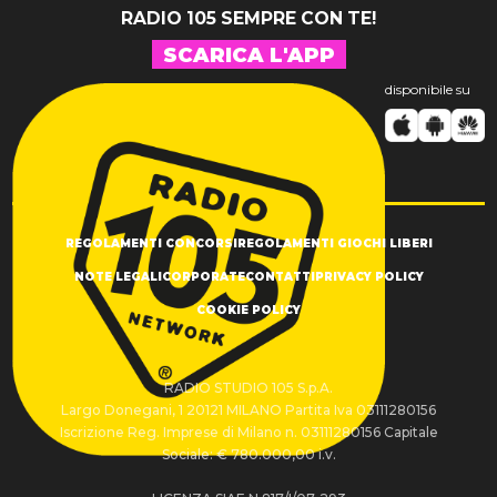
RADIO 105 SEMPRE CON TE!
SCARICA L'APP
disponibile su
REGOLAMENTI CONCORSI
REGOLAMENTI GIOCHI LIBERI
NOTE LEGALI
CORPORATE
CONTATTI
PRIVACY POLICY
COOKIE POLICY
RADIO STUDIO 105 S.p.A.
Largo Donegani, 1 20121 MILANO Partita Iva 03111280156
Iscrizione Reg. Imprese di Milano n. 03111280156 Capitale
Sociale: € 780.000,00 i.v.