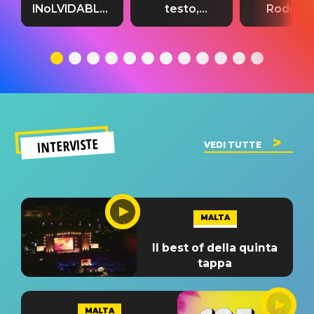
INoLVIDABLE”:
testo,
Rodrigo
testo,
traduzione e
testo,
traduzione e
significato
traduzion
significato
del singolo
significa
INTERVISTE
VEDI TUTTE
MALTA
Il best of della quinta
tappa
MALTA