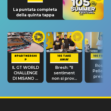
La puntata completa
della quinta tappa
#PARTNERSHI
105 TAKE
105 FRIEND
P
AWAY
Rosario
IL GT WORLD
Bresh: "Il
Pellecch
CHALLENGE
sentiment
present
DI MISANO si
non si prova
“Così dov
riconferma
fino alla notte
andare
un GRANDE
prima"
SUCCESSO!