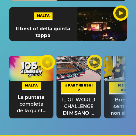
MALTA
Il best of della quinta
tappa
MALTA
#PARTNERSHI
105 TAKE
P
AWAY
La puntata
IL GT WORLD
Bresh: "I
completa
CHALLENGE
sentime
della quinta
DI MISANO si
non si pr
tappa
riconferma
fino alla n
un GRANDE
prima"
SUCCESSO!