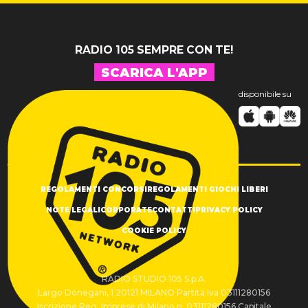
RADIO 105 SEMPRE CON TE!
SCARICA L'APP
disponibile su
REGOLAMENTI CONCORSI
REGOLAMENTI GIOCHI LIBERI
NOTE LEGALI
CORPORATE
CONTATTI
PRIVACY POLICY
COOKIE POLICY
RADIO STUDIO 105 S.p.A.
Largo Donegani, 1 20121 MILANO Partita Iva 03111280156
Iscrizione Reg. Imprese di Milano n. 03111280156 Capitale