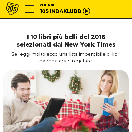
Vai al contenuto
Radio 105
ON AIR
105 INDAKLUBB
I 10 libri più belli del 2016
selezionati dal New York Times
Se leggi molto ecco una lista imperdibile di libri
da regalarsi e regalare.