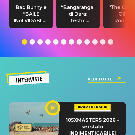
Bad Bunny e
“Bangaranga”
“The Cure”
“BAILE
di Dara:
Olivia
INoLVIDABLE”:
testo,
Rodrigo
testo,
traduzione e
testo,
traduzione e
significato
traduzion
significato
del singolo
significa
INTERVISTE
VEDI TUTTE
#PARTNERSHIP
105XMASTERS 2026 –
sei stato
INDIMENTICABILE!