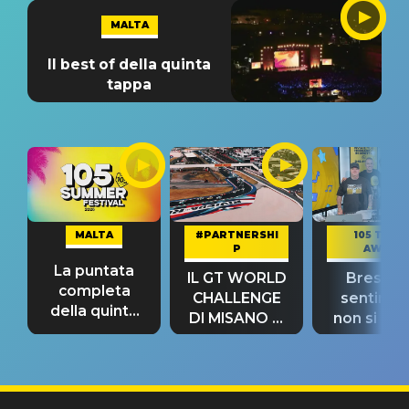
MALTA
Il best of della quinta
tappa
MALTA
#PARTNERSHI
105 TAKE
P
AWAY
La puntata
IL GT WORLD
Bresh: "I
completa
CHALLENGE
sentime
della quinta
DI MISANO si
non si pr
tappa
riconferma
fino alla n
un GRANDE
prima"
SUCCESSO!