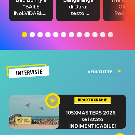
Bad Bunny e
“Bangaranga”
“The Cure”
“BAILE
di Dara:
Olivia
INoLVIDABLE”:
testo,
Rodrigo
testo,
traduzione e
testo,
traduzione e
significato
traduzion
significato
del singolo
significa
INTERVISTE
VEDI TUTTE
#PARTNERSHIP
105XMASTERS 2026 –
sei stato
INDIMENTICABILE!