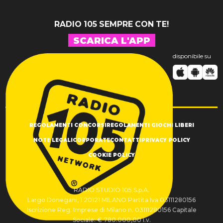
RADIO 105 SEMPRE CON TE!
SCARICA L'APP
disponibile su
REGOLAMENTI CONCORSI
REGOLAMENTI GIOCHI LIBERI
NOTE LEGALI
CORPORATE
CONTATTI
PRIVACY POLICY
COOKIE POLICY
RADIO STUDIO 105 S.p.A.
Largo Donegani, 1 20121 MILANO Partita Iva 03111280156
Iscrizione Reg. Imprese di Milano n. 03111280156 Capitale
Sociale: € 780.000,00 i.v.