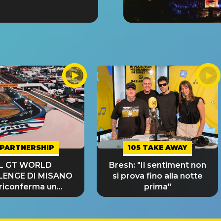
PARTNERSHIP
105 TAKE AWAY
IL GT WORLD
Bresh: "Il sentiment non
LENGE DI MISANO
si prova fino alla notte
 riconferma un
prima"
NDE SUCCESSO!