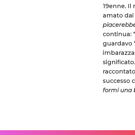
19enne. Il
amato dai
piacerebbe
continua: 
guardavo ‘S
imbarazza
significat
raccontato
successo c
formi una b