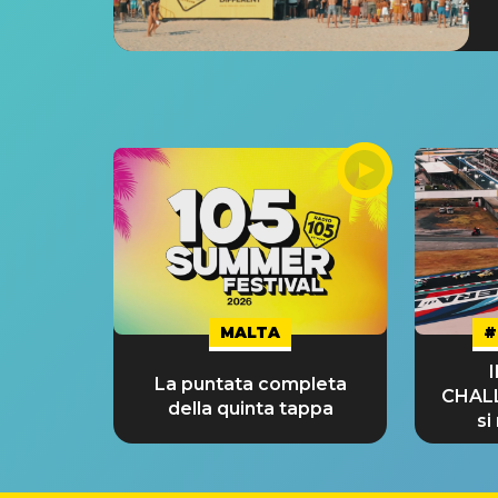
MALTA
#
La puntata completa
CHAL
della quinta tappa
si
GRA