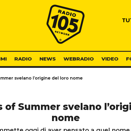
Radio 105
TU
MI
RADIO
NEWS
WEBRADIO
VIDEO
F
ummer svelano l’origine del loro nome
s of Summer svelano l’origi
nome
 ammette oggi di aver pensato a quel nome