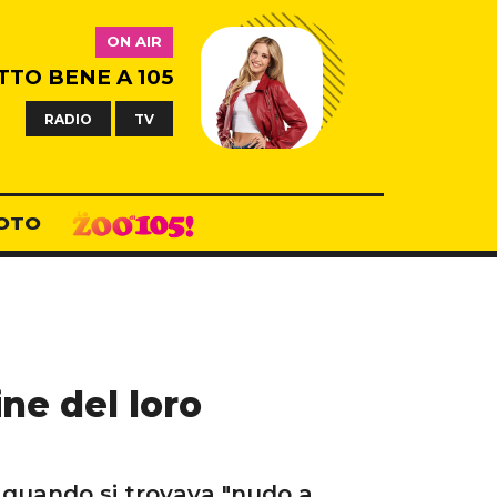
ON AIR
TTO BENE A 105
RADIO
TV
OTO
ne del loro
 quando si trovava "nudo a