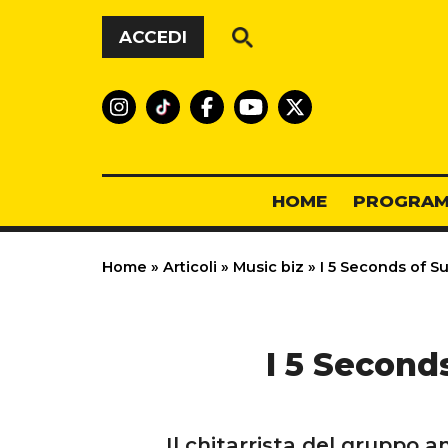
Vai al contenuto
ACCEDI
HOME
PROGRAM
Home
»
Articoli
»
Music biz
»
I 5 Seconds of S
I 5 Second
Il chitarrista del gruppo