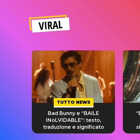
VIRAL
TUTTO NEWS
Bad Bunny e “BAILE
“
INoLVIDABLE”: testo,
traduzione e significato
s