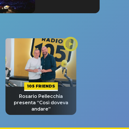
105 FRIENDS
Rosario Pellecchia
presenta “Così doveva
andare”