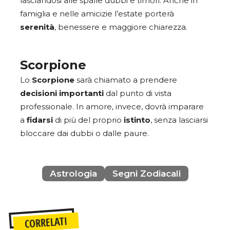
lasciandosi alle spalle dubbi e timori. Anche in
famiglia e nelle amicizie l’estate porterà
serenità
, benessere e maggiore chiarezza.
Scorpione
Lo
Scorpione
sarà chiamato a prendere
decisioni
importanti
dal punto di vista
professionale. In amore, invece, dovrà imparare
a
fidarsi
di più del proprio
istinto
, senza lasciarsi
bloccare dai dubbi o dalle paure.
Astrologia
Segni Zodiacali
CORRELATI