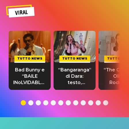
VIRAL
TUTTO NEWS
TUTTO NEWS
TUTTO NE
Bad Bunny e
“Bangaranga”
“The Cure”
“BAILE
di Dara:
Olivia
INoLVIDABLE”:
testo,
Rodrigo
testo,
traduzione e
testo,
traduzione e
significato
traduzion
significato
del singolo
significa