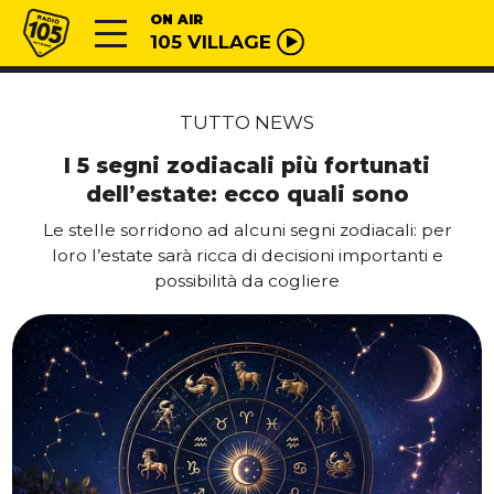
Vai al contenuto
Radio 105
ON AIR
105 VILLAGE
TUTTO NEWS
I 5 segni zodiacali più fortunati
dell’estate: ecco quali sono
Le stelle sorridono ad alcuni segni zodiacali: per
loro l’estate sarà ricca di decisioni importanti e
possibilità da cogliere