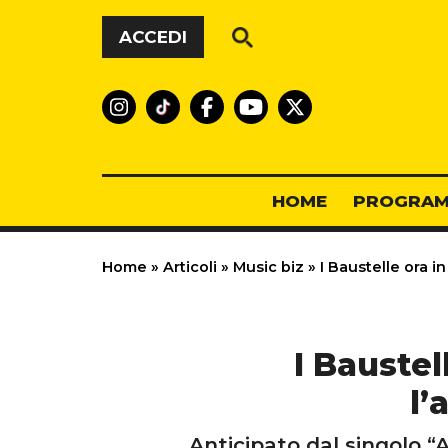
Vai al contenuto
ACCEDI
HOME
PROGRAM
Home
»
Articoli
»
Music biz
»
I Baustelle ora i
I Baustel
l’
Anticipato dal singolo “A