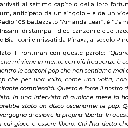
rrivati al settimo capitolo della loro fortuna
m, anticipato da un singolo – e da un video
adio 105 battezzato “Amanda Lear”, è “L’amor
chissimi di stampa – dieci canzoni e due trac
so Bianconi e missati da Pinaxa, al secolo Pin
lato il frontman con queste parole:
“Quand
o che mi viene in mente con più frequenza è c
dentro le canzoni pop che non sentiamo mai all
op che per una volta, come una volta, non
itante complessità. Questo è forse il nostro d
ista. In una intervista di qualche mese fa h
 sarebbe stato un disco oscenamente pop. Q
vergogna di esibire la propria libertà. In quest
 cui gioca a essere libero. Chi l’ha detto c