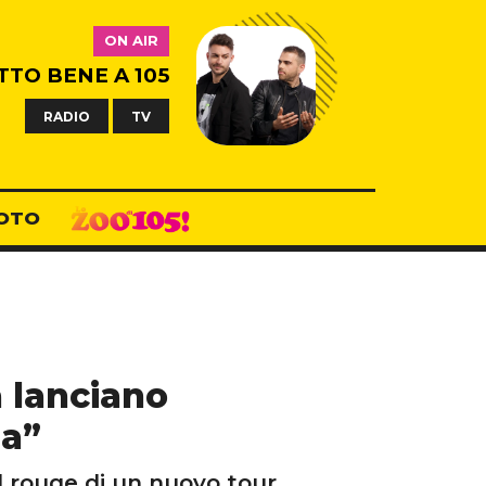
ON AIR
TTO BENE A 105
RADIO
TV
OTO
a lanciano
za”
il rouge di un nuovo tour.