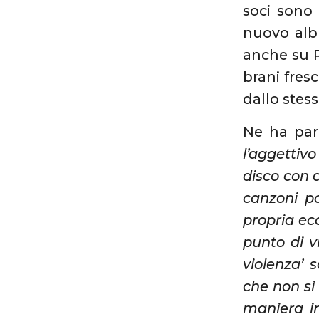
soci sono a
nuovo albu
anche su R
brani fres
dallo stes
Ne ha par
l’aggettiv
disco con 
canzoni p
propria ecc
punto di v
violenza’
che non si 
maniera in