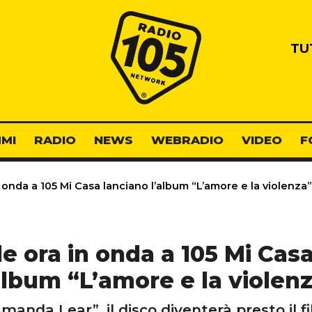
Radio 105
TU
MI
RADIO
NEWS
WEBRADIO
VIDEO
F
n onda a 105 Mi Casa lanciano l’album “L’amore e la violenza”
le ora in onda a 105 Mi Cas
album “L’amore e la violen
manda Lear”, il disco diventerà presto il f