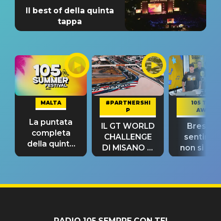
Il best of della quinta
tappa
MALTA
#PARTNERSHI
105 TAKE
P
AWAY
La puntata
IL GT WORLD
Bresh: "I
completa
CHALLENGE
sentime
della quinta
DI MISANO si
non si pr
tappa
riconferma
fino alla n
un GRANDE
prima"
SUCCESSO!
RADIO 105 SEMPRE CON TE!