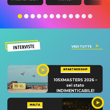
testo,
traduzione e
testo,
traduzione e
significato
traduzion
significato
del singolo
significa
INTERVISTE
VEDI TUTTE
#PARTNERSHIP
105XMASTERS 2026 –
sei stato
INDIMENTICABILE!
MALTA