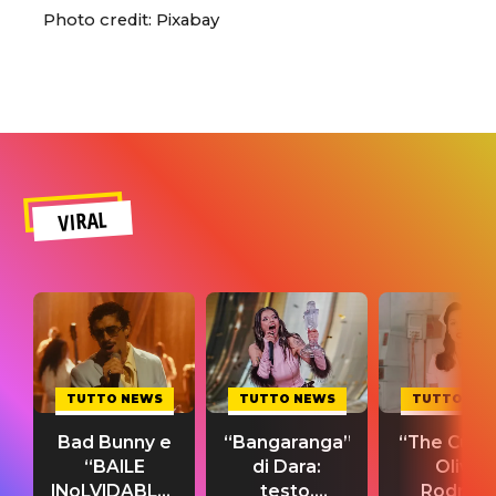
Photo credit: Pixabay
VIRAL
TUTTO NEWS
TUTTO NEWS
TUTTO NE
Bad Bunny e
“Bangaranga”
“The Cure”
“BAILE
di Dara:
Olivia
INoLVIDABLE”:
testo,
Rodrigo