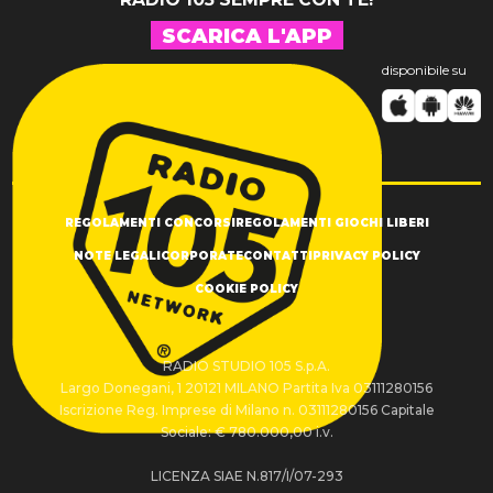
SCARICA L'APP
disponibile su
REGOLAMENTI CONCORSI
REGOLAMENTI GIOCHI LIBERI
NOTE LEGALI
CORPORATE
CONTATTI
PRIVACY POLICY
COOKIE POLICY
RADIO STUDIO 105 S.p.A.
Largo Donegani, 1 20121 MILANO Partita Iva 03111280156
Iscrizione Reg. Imprese di Milano n. 03111280156 Capitale
Sociale: € 780.000,00 i.v.
LICENZA SIAE N.817/I/07-293