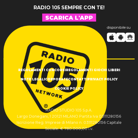
RADIO 105 SEMPRE CON TE!
SCARICA L'APP
disponibile su
REGOLAMENTI CONCORSI
REGOLAMENTI GIOCHI LIBERI
NOTE LEGALI
CORPORATE
CONTATTI
PRIVACY POLICY
COOKIE POLICY
RADIO STUDIO 105 S.p.A.
Largo Donegani, 1 20121 MILANO Partita Iva 03111280156
Iscrizione Reg. Imprese di Milano n. 03111280156 Capitale
Sociale: € 780.000,00 i.v.