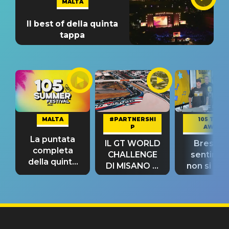
MALTA
Il best of della quinta
tappa
MALTA
#PARTNERSHI
105 TAKE
P
AWAY
La puntata
IL GT WORLD
Bresh: "I
completa
CHALLENGE
sentime
della quinta
DI MISANO si
non si pr
tappa
riconferma
fino alla n
un GRANDE
prima"
SUCCESSO!