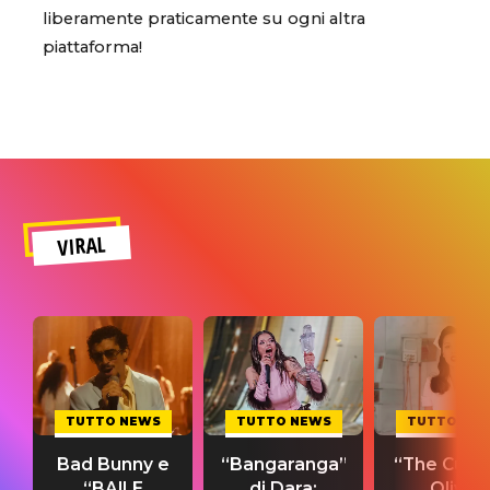
liberamente praticamente su ogni altra
piattaforma!
VIRAL
TUTTO NEWS
TUTTO NEWS
TUTTO NE
Bad Bunny e
“Bangaranga”
“The Cure”
“BAILE
di Dara:
Olivia