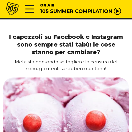
Vai al contenuto
Radio 105
ON AIR
105 SUMMER COMPILATION
I capezzoli su Facebook e Instagram
sono sempre stati tabù: le cose
stanno per cambiare?
Meta sta pensando se togliere la censura del
seno: gli utenti sarebbero contenti!