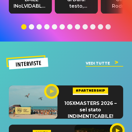
INoLVIDABLE”:
testo,
Rodrigo
testo,
traduzione e
testo,
traduzione e
significato
traduzion
significato
del singolo
significa
INTERVISTE
VEDI TUTTE
#PARTNERSHIP
105XMASTERS 2026 –
sei stato
INDIMENTICABILE!