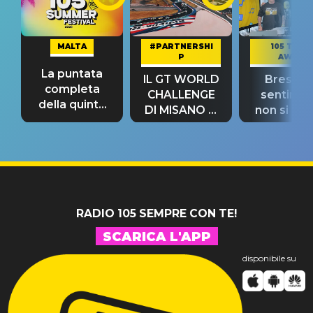
MALTA
#PARTNERSHI
105 TAKE
P
AWAY
La puntata
IL GT WORLD
Bresh: "I
completa
CHALLENGE
sentime
della quinta
DI MISANO si
non si pr
tappa
riconferma
fino alla n
un GRANDE
prima"
SUCCESSO!
RADIO 105 SEMPRE CON TE!
SCARICA L'APP
disponibile su