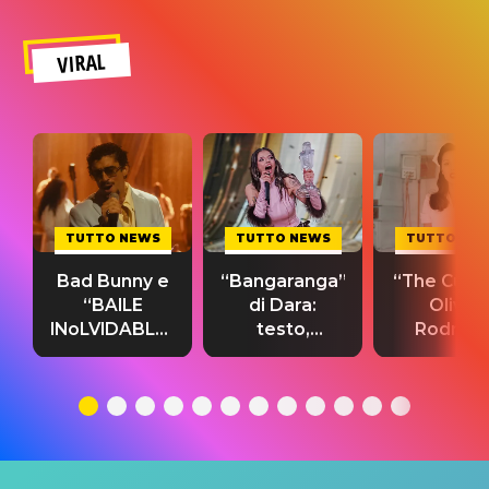
VIRAL
TUTTO NEWS
TUTTO NEWS
TUTTO NE
Bad Bunny e
“Bangaranga”
“The Cure”
“BAILE
di Dara:
Olivia
INoLVIDABLE”:
testo,
Rodrigo
testo,
traduzione e
testo,
traduzione e
significato
traduzion
significato
del singolo
significa