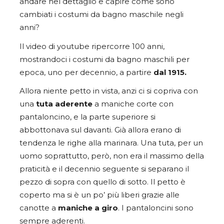
andare nel dettaglio e capire come sono
cambiati i costumi da bagno maschile negli
anni?
Il video di youtube
ripercorre 100 anni,
mostrandoci i costumi da bagno maschili per
epoca, uno per decennio, a partire
dal 1915.
Allora niente petto in vista, anzi ci si copriva con
una
tuta aderente
a maniche corte con
pantaloncino, e la parte superiore si
abbottonava sul davanti. Già allora erano di
tendenza le righe alla marinara. Una tuta, per un
uomo soprattutto, però, non era il massimo della
praticità e il decennio seguente si separano il
pezzo di sopra con quello di sotto. Il petto è
coperto ma si è un po’ più liberi grazie alle
canotte a
maniche a giro
. I pantaloncini sono
sempre aderenti.