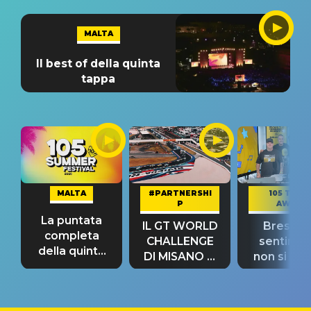
MALTA
Il best of della quinta
tappa
MALTA
#PARTNERSHI
105 TAKE
P
AWAY
La puntata
IL GT WORLD
Bresh: "I
completa
CHALLENGE
sentime
della quinta
DI MISANO si
non si pr
tappa
riconferma
fino alla n
un GRANDE
prima"
SUCCESSO!