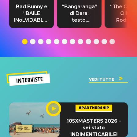
Bad Bunny e
“Bangaranga”
“The Cure”
“BAILE
di Dara:
Olivia
INoLVIDABLE”:
testo,
Rodrigo
testo,
traduzione e
testo,
traduzione e
significato
traduzion
significato
del singolo
significa
INTERVISTE
VEDI TUTTE
#PARTNERSHIP
105XMASTERS 2026 –
sei stato
INDIMENTICABILE!