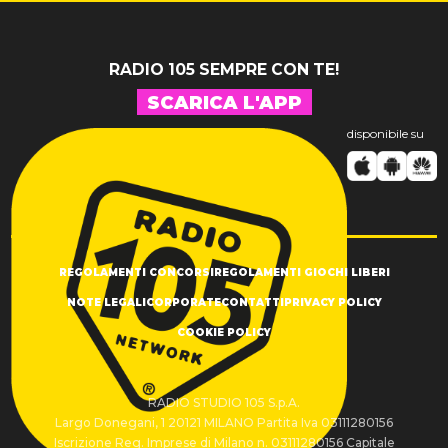
RADIO 105 SEMPRE CON TE!
SCARICA L'APP
disponibile su
REGOLAMENTI CONCORSI
REGOLAMENTI GIOCHI LIBERI
NOTE LEGALI
CORPORATE
CONTATTI
PRIVACY POLICY
COOKIE POLICY
RADIO STUDIO 105 S.p.A.
Largo Donegani, 1 20121 MILANO Partita Iva 03111280156
Iscrizione Reg. Imprese di Milano n. 03111280156 Capitale