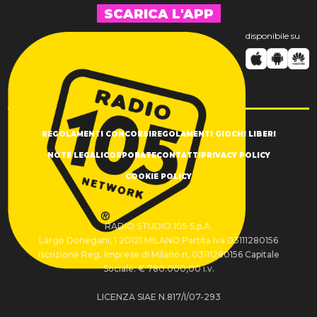
SCARICA L'APP
disponibile su
REGOLAMENTI CONCORSI
REGOLAMENTI GIOCHI LIBERI
NOTE LEGALI
CORPORATE
CONTATTI
PRIVACY POLICY
COOKIE POLICY
RADIO STUDIO 105 S.p.A.
Largo Donegani, 1 20121 MILANO Partita Iva 03111280156
Iscrizione Reg. Imprese di Milano n. 03111280156 Capitale
Sociale: € 780.000,00 i.v.
LICENZA SIAE N.817/I/07-293