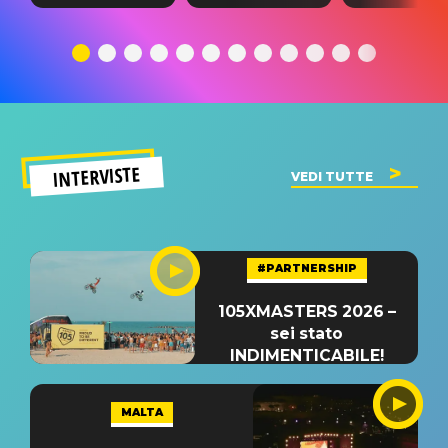
testo,
traduzione e
testo,
traduzione e
significato
traduzion
significato
del singolo
significa
INTERVISTE
VEDI TUTTE
#PARTNERSHIP
105XMASTERS 2026 –
sei stato
INDIMENTICABILE!
MALTA