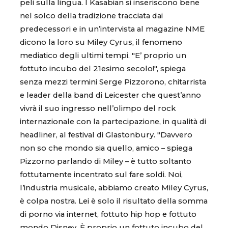
peli sulla lingua. I Kasabian si inseriscono bene
nel solco della tradizione tracciata dai
predecessori e in un’intervista al magazine NME
dicono la loro su Miley Cyrus, il fenomeno
mediatico degli ultimi tempi. "E’ proprio un
fottuto incubo del 21esimo secolo!", spiega
senza mezzi termini Serge Pizzorono, chitarrista
e leader della band di Leicester che quest’anno
vivrà il suo ingresso nell’olimpo del rock
internazionale con la partecipazione, in qualità di
headliner, al festival di Glastonbury. "Davvero
non so che mondo sia quello, amico – spiega
Pizzorno parlando di Miley – è tutto soltanto
fottutamente incentrato sul fare soldi. Noi,
l’industria musicale, abbiamo creato Miley Cyrus,
è colpa nostra. Lei è solo il risultato della somma
di porno via internet, fottuto hip hop e fottuto
mondo Disney. È proprio un fottuto incubo del