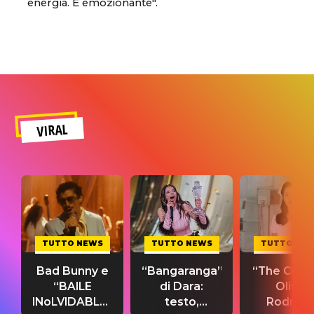
energia. È emozionante".
VIRAL
TUTTO NEWS
TUTTO NEWS
TUTTO NE
Bad Bunny e
“Bangaranga”
“The Cure”
“BAILE
di Dara:
Olivia
INoLVIDABLE”:
testo,
Rodrigo