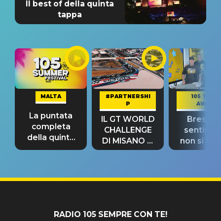
Il best of della quinta
tappa
MALTA
#PARTNERSHI
105 TAKE
P
AWAY
La puntata
IL GT WORLD
Bresh: "I
completa
CHALLENGE
sentime
della quinta
DI MISANO si
non si pr
tappa
riconferma
fino alla n
un GRANDE
prima"
SUCCESSO!
RADIO 105 SEMPRE CON TE!