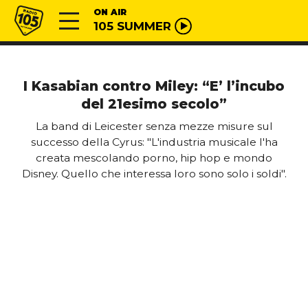
Vai al contenuto
Radio 105
ON AIR
105 SUMMER
I Kasabian contro Miley: “E’ l’incubo
del 21esimo secolo”
La band di Leicester senza mezze misure sul
successo della Cyrus: "L'industria musicale l'ha
creata mescolando porno, hip hop e mondo
Disney. Quello che interessa loro sono solo i soldi".