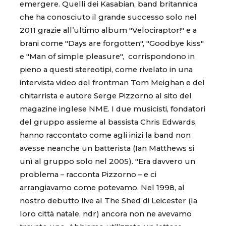
emergere. Quelli dei Kasabian, band britannica
che ha conosciuto il grande successo solo nel
2011 grazie all’ultimo album "Velociraptor!" e a
brani come "Days are forgotten", "Goodbye kiss"
e "Man of simple pleasure", corrispondono in
pieno a questi stereotipi, come rivelato in una
intervista video del frontman Tom Meighan e del
chitarrista e autore Serge Pizzorno al sito del
magazine inglese NME. I due musicisti, fondatori
del gruppo assieme al bassista Chris Edwards,
hanno raccontato come agli inizi la band non
avesse neanche un batterista (Ian Matthews si
unì al gruppo solo nel 2005). "Era davvero un
problema – racconta Pizzorno – e ci
arrangiavamo come potevamo. Nel 1998, al
nostro debutto live al The Shed di Leicester (la
loro città natale, ndr) ancora non ne avevamo