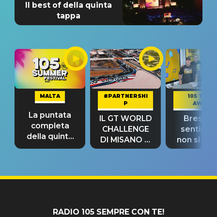
Il best of della quinta
tappa
MALTA
#PARTNERSHI
105 TAKE
P
AWAY
La puntata
IL GT WORLD
Bresh: "I
completa
CHALLENGE
sentime
della quinta
DI MISANO si
non si pr
tappa
riconferma
fino alla n
un GRANDE
prima"
SUCCESSO!
RADIO 105 SEMPRE CON TE!