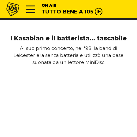
Vai al contenuto
Radio 105
ON AIR
TUTTO BENE A 105
I Kasabian e il batterista… tascabile
Al suo primo concerto, nel '98, la band di
Leicester era senza batteria e utilizzò una base
suonata da un lettore MiniDisc