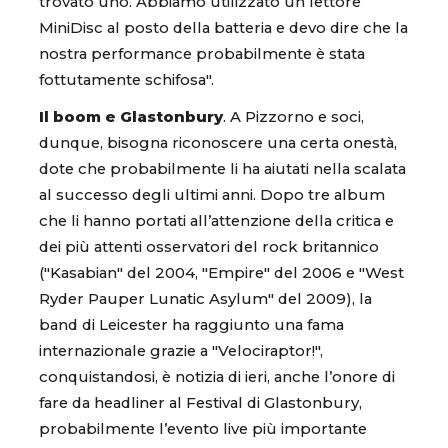
trovato uno. Abbiamo utilizzato un lettore
MiniDisc al posto della batteria e devo dire che la
nostra performance probabilmente è stata
fottutamente schifosa".
Il boom e Glastonbury
. A Pizzorno e soci,
dunque, bisogna riconoscere una certa onestà,
dote che probabilmente li ha aiutati nella scalata
al successo degli ultimi anni. Dopo tre album
che li hanno portati all’attenzione della critica e
dei più attenti osservatori del rock britannico
("Kasabian" del 2004, "Empire" del 2006 e "West
Ryder Pauper Lunatic Asylum" del 2009), la
band di Leicester ha raggiunto una fama
internazionale grazie a "Velociraptor!",
conquistandosi, è notizia di ieri, anche l’onore di
fare da headliner al Festival di Glastonbury,
probabilmente l’evento live più importante