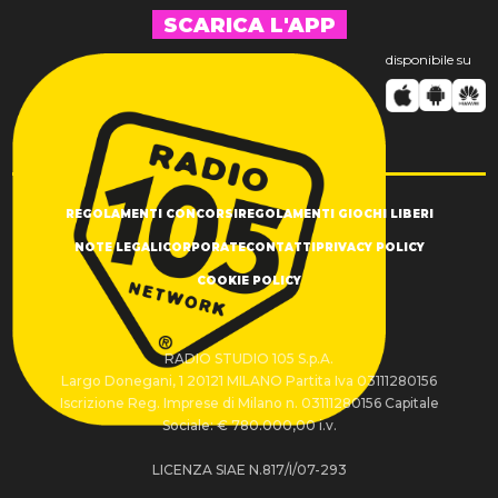
SCARICA L'APP
disponibile su
REGOLAMENTI CONCORSI
REGOLAMENTI GIOCHI LIBERI
NOTE LEGALI
CORPORATE
CONTATTI
PRIVACY POLICY
COOKIE POLICY
RADIO STUDIO 105 S.p.A.
Largo Donegani, 1 20121 MILANO Partita Iva 03111280156
Iscrizione Reg. Imprese di Milano n. 03111280156 Capitale
Sociale: € 780.000,00 i.v.
LICENZA SIAE N.817/I/07-293