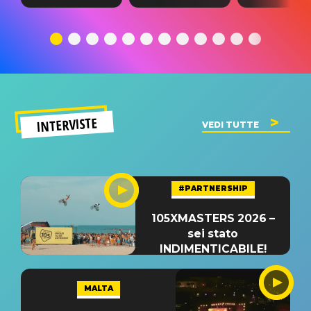
testo,
traduzione e
testo,
traduzione e
significato
traduzion
significato
del singolo
significa
INTERVISTE
VEDI TUTTE
#PARTNERSHIP
105XMASTERS 2026 –
sei stato
INDIMENTICABILE!
MALTA