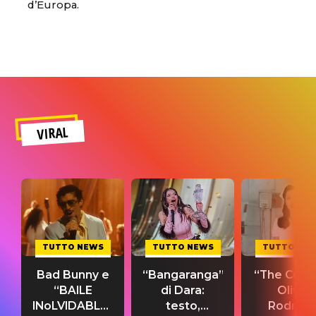
d’Europa.
VIRAL
TUTTO NEWS
TUTTO NEWS
TUTTO NE
Bad Bunny e
“Bangaranga”
“The Cure”
“BAILE
di Dara:
Olivia
INoLVIDABLE”:
testo,
Rodrigo