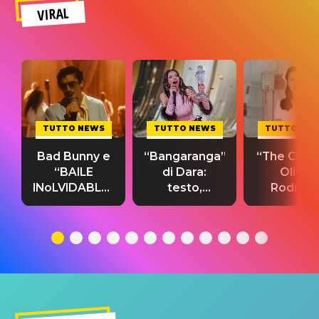
VIRAL
TUTTO NEWS
TUTTO NEWS
TUTTO NE
Bad Bunny e
“Bangaranga”
“The Cure”
“BAILE
di Dara:
Olivia
INoLVIDABLE”:
testo,
Rodrigo
testo,
traduzione e
testo,
traduzione e
significato
traduzion
significato
del singolo
significa