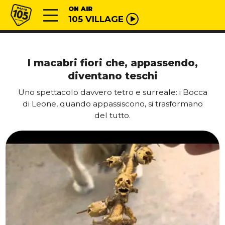
Vai al contenuto
Radio 105
ON AIR
105 VILLAGE
I macabri fiori che, appassendo,
diventano teschi
Uno spettacolo davvero tetro e surreale: i Bocca
di Leone, quando appassiscono, si trasformano
del tutto.