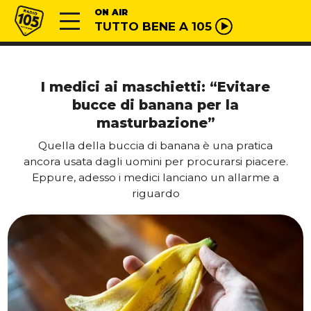
Vai al contenuto
Radio 105
ON AIR
TUTTO BENE A 105
I medici ai maschietti: “Evitare
bucce di banana per la
masturbazione”
Quella della buccia di banana è una pratica
ancora usata dagli uomini per procurarsi piacere.
Eppure, adesso i medici lanciano un allarme a
riguardo