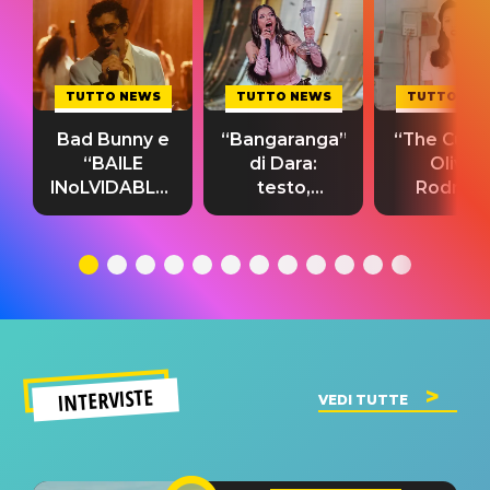
TUTTO NEWS
TUTTO NEWS
TUTTO NE
Bad Bunny e
“Bangaranga”
“The Cure”
“BAILE
di Dara:
Olivia
INoLVIDABLE”:
testo,
Rodrigo
testo,
traduzione e
testo,
traduzione e
significato
traduzion
significato
del singolo
significa
INTERVISTE
VEDI TUTTE