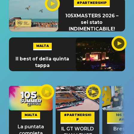
#PARTNERSHIP
105XMASTERS 2026 –
sei stato
INDIMENTICABILE!
MALTA
Il best of della quinta
tappa
MALTA
#PARTNERSHI
105 TAKE
P
AWAY
La puntata
IL GT WORLD
Bresh: "I
completa