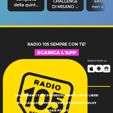
CHALLENGE
sentime
della quinta
DI MISANO si
non si pr
tappa
riconferma
fino alla n
un GRANDE
prima"
SUCCESSO!
RADIO 105 SEMPRE CON TE!
SCARICA L'APP
disponibile su
REGOLAMENTI CONCORSI
REGOLAMENTI GIOCHI LIBERI
NOTE LEGALI
CORPORATE
CONTATTI
PRIVACY POLICY
COOKIE POLICY