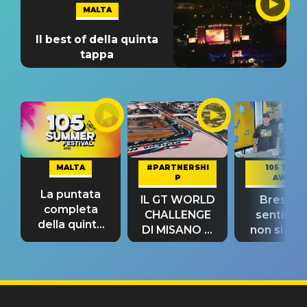
MALTA
Il best of della quinta
tappa
MALTA
#PARTNERSHI
105 TAKE
P
AWAY
La puntata
IL GT WORLD
Bresh: "I
completa
CHALLENGE
sentime
della quinta
DI MISANO si
non si pr
tappa
riconferma
fino alla n
un GRANDE
prima"
SUCCESSO!