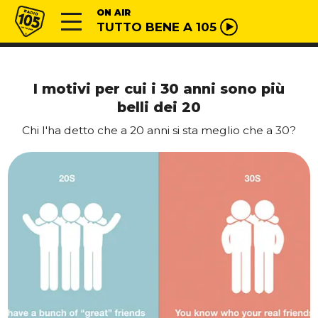
Vai al contenuto
Radio 105
ON AIR
TUTTO BENE A 105
I motivi per cui i 30 anni sono più
belli dei 20
Chi l'ha detto che a 20 anni si sta meglio che a 30?