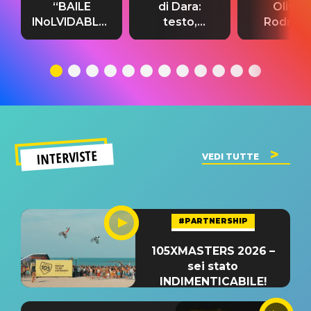
“BAILE
di Dara:
Olivia
INoLVIDABLE”:
testo,
Rodrigo
testo,
traduzione e
testo,
traduzione e
significato
traduzion
significato
del singolo
significa
INTERVISTE
VEDI TUTTE
#PARTNERSHIP
105XMASTERS 2026 –
sei stato
INDIMENTICABILE!