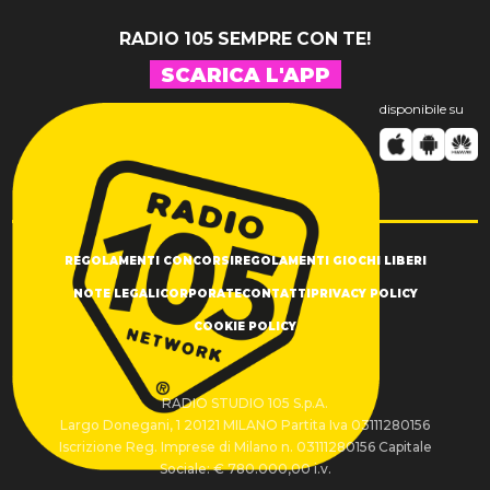
RADIO 105 SEMPRE CON TE!
SCARICA L'APP
disponibile su
REGOLAMENTI CONCORSI
REGOLAMENTI GIOCHI LIBERI
NOTE LEGALI
CORPORATE
CONTATTI
PRIVACY POLICY
COOKIE POLICY
RADIO STUDIO 105 S.p.A.
Largo Donegani, 1 20121 MILANO Partita Iva 03111280156
Iscrizione Reg. Imprese di Milano n. 03111280156 Capitale
Sociale: € 780.000,00 i.v.