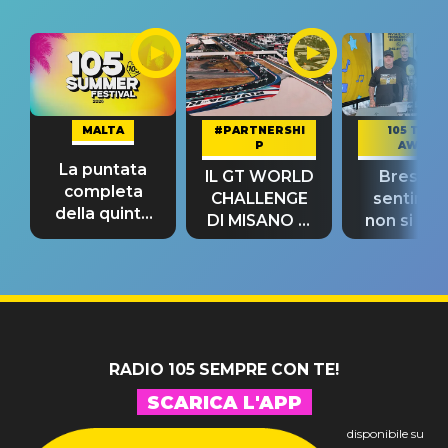
MALTA
#PARTNERSHI
105 TAKE
P
AWAY
La puntata
IL GT WORLD
Bresh: "I
completa
CHALLENGE
sentime
della quinta
DI MISANO si
non si pr
tappa
riconferma
fino alla n
un GRANDE
prima"
SUCCESSO!
RADIO 105 SEMPRE CON TE!
SCARICA L'APP
disponibile su