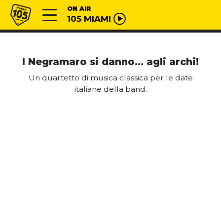
Vai al contenuto
Radio 105
ON AIR
105 MIAMI
I Negramaro si danno… agli archi!
Un quartetto di musica classica per le date
italiane della band.