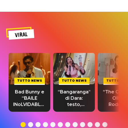
VIRAL
TUTTO NEWS
TUTTO NEWS
TUTTO NE
Bad Bunny e
“Bangaranga”
“The Cure”
“BAILE
di Dara:
Olivia
INoLVIDABLE”:
testo,
Rodrigo
testo,
traduzione e
testo,
traduzione e
significato
traduzion
significato
del singolo
significa