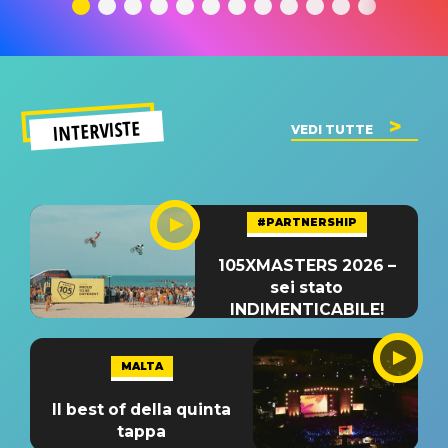
significato
del singolo
significa
INTERVISTE
VEDI TUTTE
#PARTNERSHIP
105XMASTERS 2026 –
sei stato
INDIMENTICABILE!
MALTA
Il best of della quinta
tappa