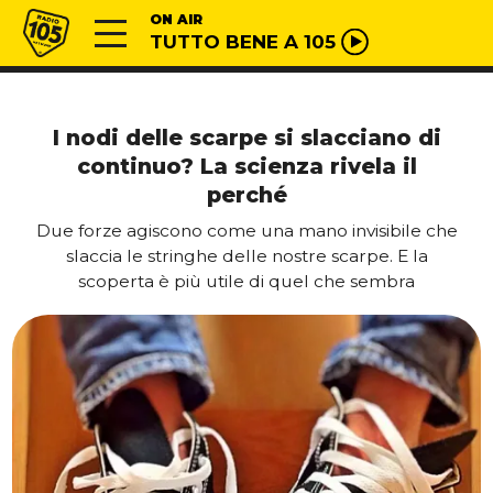
Vai al contenuto
Radio 105
ON AIR
TUTTO BENE A 105
I nodi delle scarpe si slacciano di
continuo? La scienza rivela il
perché
Due forze agiscono come una mano invisibile che
slaccia le stringhe delle nostre scarpe. E la
scoperta è più utile di quel che sembra