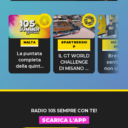
MALTA
#PARTNERSHI
105 TAKE
P
AWAY
La puntata
IL GT WORLD
Bresh: "I
completa
CHALLENGE
sentime
della quinta
DI MISANO si
non si pr
tappa
riconferma
fino alla n
un GRANDE
prima"
SUCCESSO!
RADIO 105 SEMPRE CON TE!
SCARICA L'APP