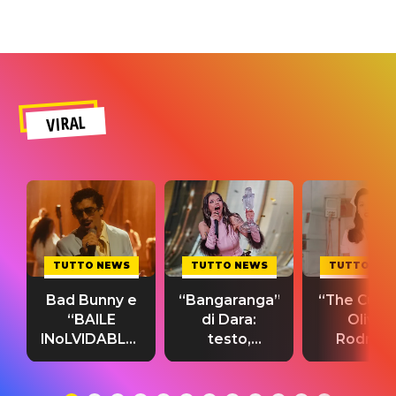
VIRAL
TUTTO NEWS
TUTTO NEWS
TUTTO NE
Bad Bunny e
“Bangaranga”
“The Cure”
“BAILE
di Dara:
Olivia
INoLVIDABLE”:
testo,
Rodrigo
testo,
traduzione e
testo,
traduzione e
significato
traduzion