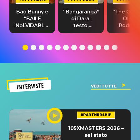
Bad Bunny e
“Bangaranga”
“The Cure”
“BAILE
di Dara:
Olivia
INoLVIDABLE”:
testo,
Rodrigo
testo,
traduzione e
testo,
traduzione e
significato
traduzion
significato
del singolo
significa
INTERVISTE
VEDI TUTTE
#PARTNERSHIP
105XMASTERS 2026 –
sei stato