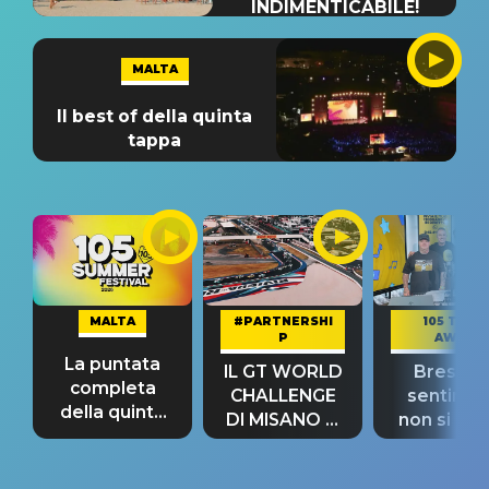
INDIMENTICABILE!
MALTA
Il best of della quinta
tappa
MALTA
#PARTNERSHI
105 TAKE
P
AWAY
La puntata
IL GT WORLD
Bresh: "I
completa
CHALLENGE
sentime
della quinta
DI MISANO si
non si pr
tappa
riconferma
fino alla n
un GRANDE
prima"