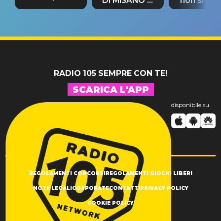
DI MISANO si
non si pr
tappa
riconferma
fino alla n
un GRANDE
prima"
SUCCESSO!
RADIO 105 SEMPRE CON TE!
SCARICA L'APP
disponibile su
REGOLAMENTI CONCORSI
REGOLAMENTI GIOCHI LIBERI
NOTE LEGALI
CORPORATE
CONTATTI
PRIVACY POLICY
COOKIE POLICY