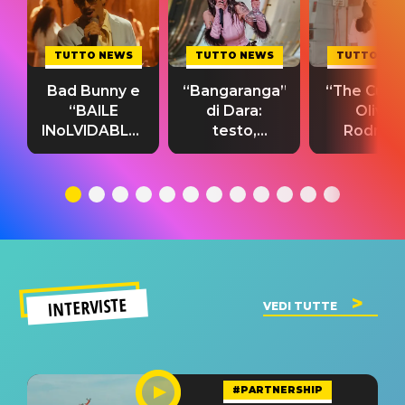
TUTTO NEWS
TUTTO NEWS
TUTTO NE
Bad Bunny e
“Bangaranga”
“The Cure”
“BAILE
di Dara:
Olivia
INoLVIDABLE”:
testo,
Rodrigo
testo,
traduzione e
testo,
traduzione e
significato
traduzion
significato
del singolo
significa
INTERVISTE
VEDI TUTTE
#PARTNERSHIP