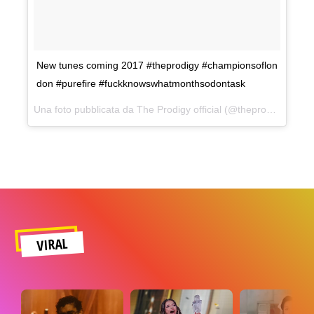
New tunes coming 2017 #theprodigy #championsoflon
don #purefire #fuckknowswhatmonthsodontask
Una foto pubblicata da The Prodigy official (@theprodigyofficial) in data:
VIRAL