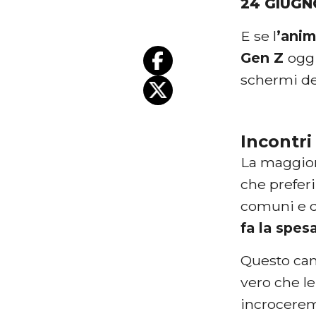
24 GIUGN
E se l
’ani
Gen Z
oggi
schermi d
Incontri
La maggior 
che prefer
comuni e qu
fa la spesa
Questo camb
vero che l
incroceremm