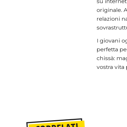
su internet
originale. 
relazioni n
sovrastrutt
I giovani o
perfetta pe
chissà: mag
vostra vita