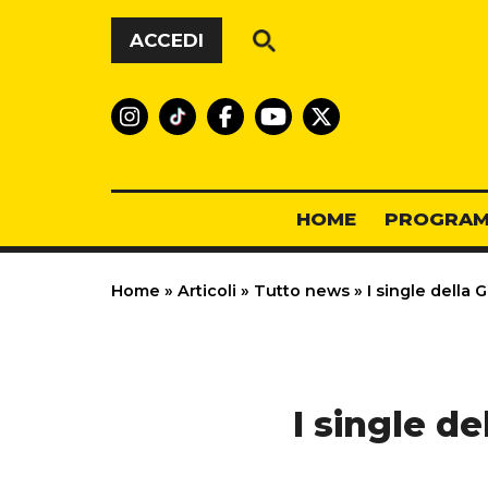
Vai al contenuto
ACCEDI
HOME
PROGRAM
Home
»
Articoli
»
Tutto news
»
I single della 
I single d