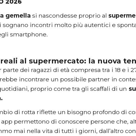
O 2026
ma gemella
si nascondesse proprio al
superme
 sognano incontri molto più autentici e sponta
egli smartphone.
 reali al supermercato: la nuova t
parte dei ragazzi di età compresa tra i 18 e i 
irebbe incontrare un possibile partner in cont
otidiani, proprio come tra gli scaffali di un
su
.
io di rotta riflette un bisogno profondo di co
e app permettono di conoscere persone che, al
o mai nella vita di tutti i giorni, dall’altro c