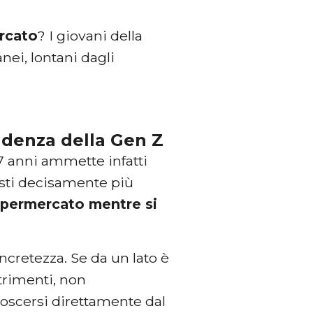
rcato
? I giovani della
nei, lontani dagli
endenza della Gen Z
27 anni ammette infatti
esti decisamente più
permercato mentre si
ncretezza. Se da un lato è
trimenti, non
onoscersi direttamente dal