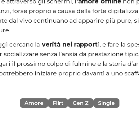
 e attraverso gli schermi, l
’amore offline
non pe
Anzi, forse proprio a causa della forte digitalizz
ate dal vivo continuano ad apparire più pure, s
ure.
ggi cercano la
verità nei rapport
i, e fare la s
r socializzare senza l’ansia da prestazione tipica 
ari il prossimo colpo di fulmine e la storia d’a
 potrebbero iniziare proprio davanti a uno scaf
Amore
Flirt
Gen Z
Single