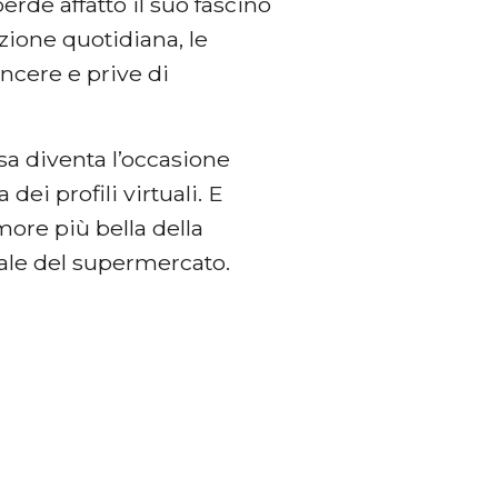
rde affatto il suo fascino
azione quotidiana, le
incere e prive di
pesa diventa l’occasione
dei profili virtuali. E
more più bella della
fale del supermercato.