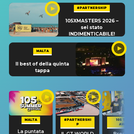
#PARTNERSHIP
105XMASTERS 2026 –
sei stato
INDIMENTICABILE!
MALTA
Il best of della quinta
tappa
MALTA
#PARTNERSHI
105 TAKE
P
AWAY
La puntata
IL GT WORLD
Bresh: "I