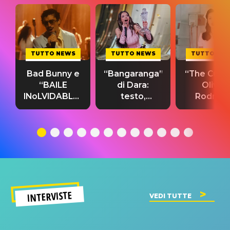
TUTTO NEWS
TUTTO NEWS
TUTTO NE
Bad Bunny e
“Bangaranga”
“The Cure”
“BAILE
di Dara:
Olivia
INoLVIDABLE”:
testo,
Rodrigo
testo,
traduzione e
testo,
traduzione e
significato
traduzion
significato
del singolo
significa
INTERVISTE
VEDI TUTTE