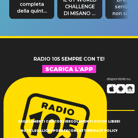
completa
CHALLENGE
sentime
della quinta
DI MISANO si
non si pr
tappa
riconferma
fino alla n
un GRANDE
prima"
SUCCESSO!
RADIO 105 SEMPRE CON TE!
SCARICA L'APP
disponibile su
REGOLAMENTI CONCORSI
REGOLAMENTI GIOCHI LIBERI
NOTE LEGALI
CORPORATE
CONTATTI
PRIVACY POLICY