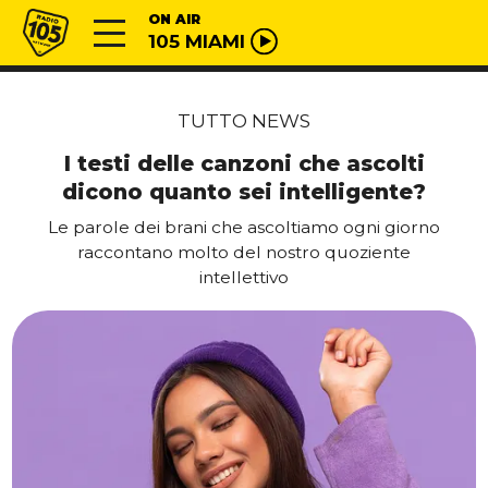
Vai al contenuto
Radio 105
ON AIR
105 MIAMI
TUTTO NEWS
I testi delle canzoni che ascolti
dicono quanto sei intelligente?
Le parole dei brani che ascoltiamo ogni giorno
raccontano molto del nostro quoziente
intellettivo