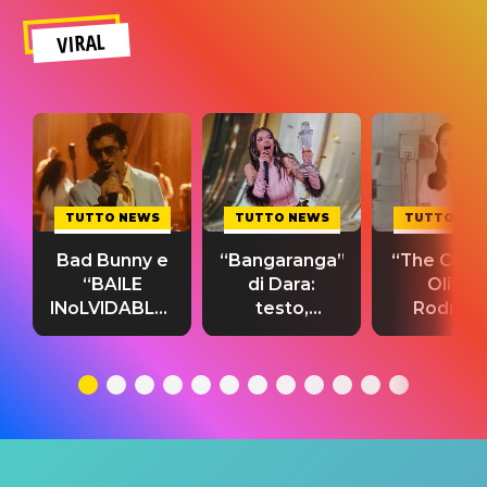
VIRAL
TUTTO NEWS
TUTTO NEWS
TUTTO NE
Bad Bunny e
“Bangaranga”
“The Cure”
“BAILE
di Dara:
Olivia
INoLVIDABLE”:
testo,
Rodrigo
testo,
traduzione e
testo,
traduzione e
significato
traduzion
significato
del singolo
significa