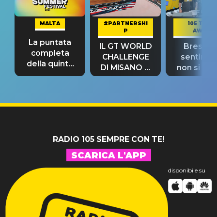
MALTA
#PARTNERSHI
105 TAKE
P
AWAY
La puntata
IL GT WORLD
Bresh: "I
completa
CHALLENGE
sentime
della quinta
DI MISANO si
non si pr
tappa
riconferma
fino alla n
un GRANDE
prima"
SUCCESSO!
RADIO 105 SEMPRE CON TE!
SCARICA L'APP
disponibile su