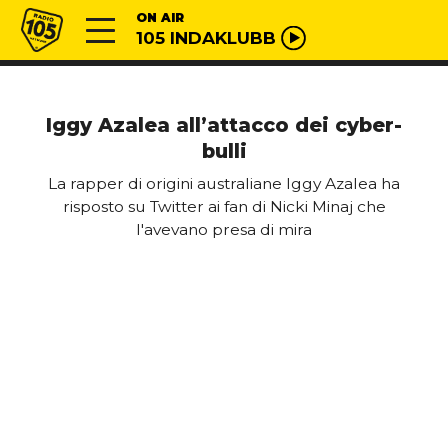
Vai al contenuto
Radio 105
ON AIR
105 INDAKLUBB
Iggy Azalea all’attacco dei cyber-
bulli
La rapper di origini australiane Iggy Azalea ha
risposto su Twitter ai fan di Nicki Minaj che
l'avevano presa di mira