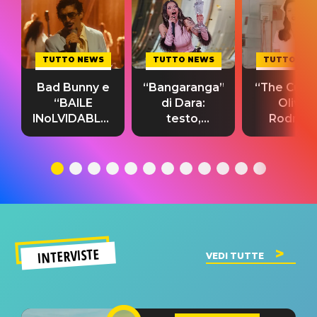
TUTTO NEWS
TUTTO NEWS
TUTTO NE
Bad Bunny e
“Bangaranga”
“The Cure”
“BAILE
di Dara:
Olivia
INoLVIDABLE”:
testo,
Rodrigo
testo,
traduzione e
testo,
traduzione e
significato
traduzion
significato
del singolo
significa
INTERVISTE
VEDI TUTTE