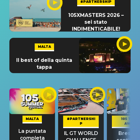
#PARTNERSHIP
105XMASTERS 2026 –
sei stato
INDIMENTICABILE!
MALTA
Il best of della quinta
tappa
MALTA
#PARTNERSHI
105 TAKE
P
AWAY
La puntata
IL GT WORLD
Bresh: "I
completa