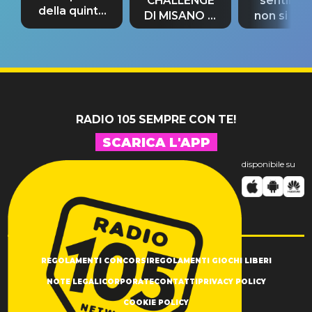
CHALLENGE
sentime
della quinta
DI MISANO si
non si pr
tappa
riconferma
fino alla n
un GRANDE
prima"
SUCCESSO!
RADIO 105 SEMPRE CON TE!
SCARICA L'APP
disponibile su
REGOLAMENTI CONCORSI
REGOLAMENTI GIOCHI LIBERI
NOTE LEGALI
CORPORATE
CONTATTI
PRIVACY POLICY
COOKIE POLICY